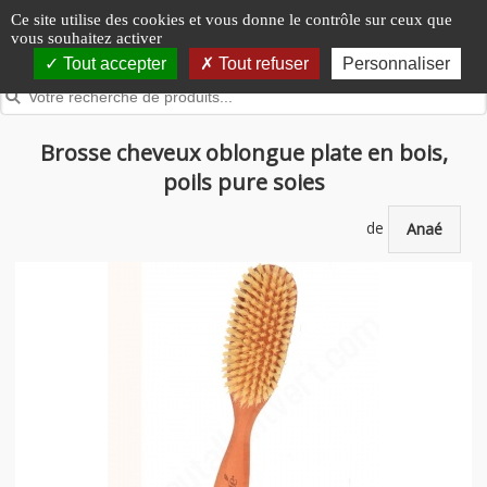
Panneau de gestion des cookies
Ce site utilise des cookies et vous donne le contrôle sur ceux que
vous souhaitez activer
Tout accepter
Tout refuser
Personnaliser
Brosse cheveux oblongue plate en bois,
poils pure soies
de
Anaé