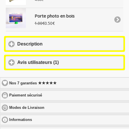
Porte photo en bois
1.00€
0.50€
click
Description
to
expand
contents
click
Avis utilisateurs (1)
to
expand
contents
★★★★★
Nos 7 garanties
click
Paiement sécurisé
to
expand
click
Modes de Livraison
contents
to
expand
click
Informations
contents
to