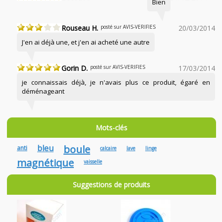
Bien
Rouseau H.
posté sur AVIS-VERIFIES
20/03/2014
J'en ai déjà une, et j'en ai acheté une autre
Gorin D.
posté sur AVIS-VERIFIES
17/03/2014
je connaissais déjà, je n'avais plus ce produit, égaré en
déménageant
Mots-clés
bleu
boule
anti
calcaire
lave
linge
magnétique
vaisselle
Suggestions de produits