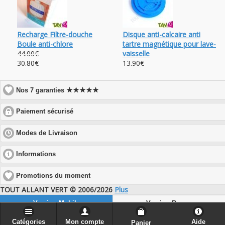
Recharge Filtre-douche
Disque anti-calcaire anti
Boule anti-chlore
tartre magnétique pour lave-
44.00€
vaisselle
30.80€
13.90€
★★★★★
Nos 7 garanties
click
Paiement sécurisé
to
expand
click
Modes de Livraison
contents
to
expand
click
Informations
contents
to
expand
Promotions du moment
contents
TOUT ALLANT VERT © 2006/2026
Plus
Version Mobile
Version Bureau
Catégories
Mon compte
Aide
Panier