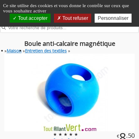
Panneau de gestion des cookies
Ce site utilise des cookies et vous donne le contrôle sur ceux que
vous souhaitez activer
Tout accepter
Tout refuser
Personnaliser
Boule anti-calcaire magnétique
»
Maison
»
Entretien des textiles
»
8
★ ★ ★ ★ ★
.50
€