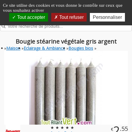
Panneau de gestion des cookies
Ce site utilise des cookies et vous donne le contrôle sur ceux que
vous souhaitez activer
Tout accepter
Tout refuser
Personnaliser
Bougie stéarine végétale gris argent
»
Maison
»
Eclairage & Ambiance
»
Bougies bios
»
2
★ ★ ★ ★ ★
.55
€