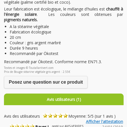
végétale (palme certifié bio et coco).
Leur fabrication est écologique, le mélange d'huiles est
chauffé à
l'énergie solaire
. Les couleurs sont obtenues par
pigments naturels.
A la stéarine végétale
Fabrication écologique
20 cm
Couleur : gris argent marbré
Durée 9 heures
Recommandé par Ökotest
Recommandé par Ökotest. Conforme norme EN71.3.
Textes et images © Toutallantvert.com
Prix de Bougie stéarine végétale gris argent : 2.55€
Posez une question sur ce produit
Avis utilisateurs (1)
Avis des utilisateurs
Moyenne: 5/5 (sur 1 avis )
Afficher l'attestation
Bauer L.
posté sur AVIS-VERIFIES
24/01/2019