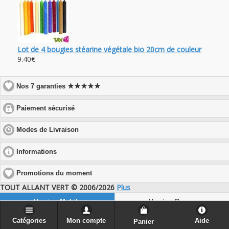
Lot de 4 bougies stéarine végétale bio 20cm de couleur
9.40€
★★★★★
Nos 7 garanties
click
Paiement sécurisé
to
expand
click
Modes de Livraison
contents
to
expand
click
Informations
contents
to
expand
Promotions du moment
contents
TOUT ALLANT VERT © 2006/2026
Plus
Version Mobile
Version Bureau
Catégories
Mon compte
Aide
Panier