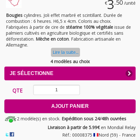
3
.50
€
/unité
Bougies
cylindres. Joli effet marbré et scintillant. Durée de
combustion : 6 heures. H6,5 x 4cm. Coloris au choix.
Fabriquées à partir de cire de
stéarine 100% végétale
issue de
palmiers cultivés en agriculture biologique et certifiés sans
déforestation.
Mèche en coton
. Fabrication artisanale en
Allemagne.
Lire la suite...
4 modèles au choix
CLICK
JE SÉLECTIONNE
TO
EXPAND
CONTENTS
QTE
AJOUT PANIER
2 modèle(s) en stock.
Expédition sous 24/48h ouvrées
Livraison à partir de 5.99€
en Mondial Relay
Réf.: 00008375
Nord (59) - France