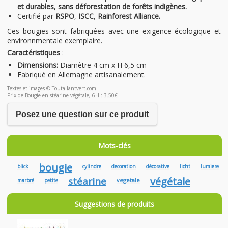
et durables, sans déforestation de forêts indigènes.
Certifié par
RSPO
,
ISCC
,
Rainforest Alliance.
Ces bougies sont fabriquées avec une exigence écologique et
environnmentale exemplaire.
Caractéristiques
:
Dimensions:
Diamètre 4 cm x H 6,5 cm
Fabriqué en Allemagne artisanalement.
Textes et images © Toutallantvert.com
Prix de Bougie en stéarine végétale, 6H : 3.50€
Posez une question sur ce produit
Mots-clés
bougie
blick
cylindre
decoration
décorative
licht
lumiere
stéarine
végétale
vegetale
marbré
petite
Suggestions de produits