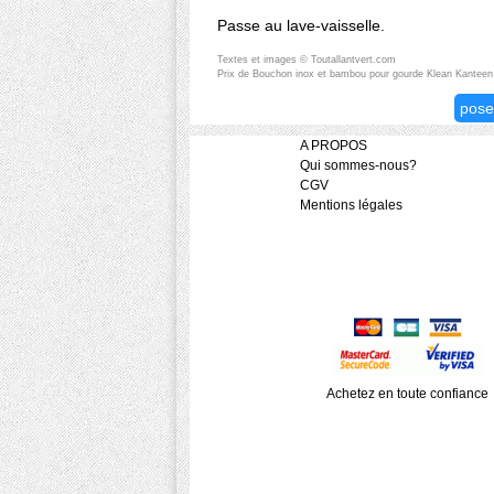
Passe au lave-vaisselle.
Textes et images © Toutallantvert.com
Prix de Bouchon inox et bambou pour gourde Klean Kanteen
pose
A PROPOS
Qui sommes-nous?
CGV
Mentions légales
Achetez en toute confiance