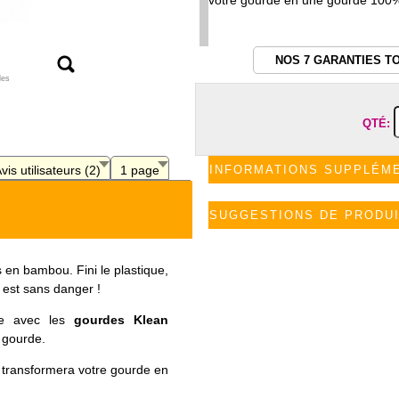
votre gourde en une gourde 100% 
NOS 7 GARANTIES T
les
QTÉ:
vis utilisateurs (2)
1 page
INFORMATIONS SUPPLÉM
SUGGESTIONS DE PRODU
en bambou. Fini le plastique,
t est sans danger !
e avec les
gourdes Klean
a gourde.
 transformera votre gourde en