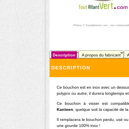
Photos © Toutallantvert.com - non contractuel
Description
A propos du fabricant
A
DESCRIPTION
Ce bouchon est en inox avec un dessus 
polypro ou autre, il durera longtemps e
Ce bouchon à visser est compatibl
Kanteen
, quelque soit la capacité de l
Il remplacera le bouchon perdu, usé ou
une gourde 100% inox !