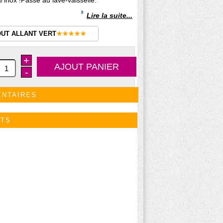
inox !Passe au lave-vaisselle.
Lire la suite...
OUT ALLANT VERT
★★★★★
+
-
ENTAIRES
ITS