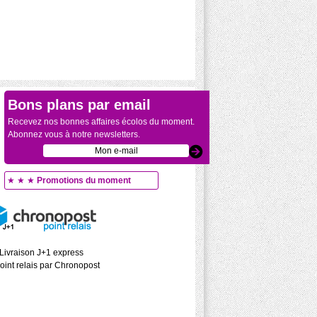
Bons plans par email
Recevez nos bonnes affaires écolos du moment.
Abonnez vous à notre newsletters.
★ ★ ★
Promotions du moment
Livraison J+1 express
oint relais par Chronopost