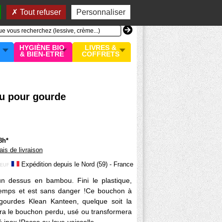
n compte
MON PANIER
0 article
Tout refuser
Personnaliser
HYGIÈNE BIO
LIVRES &
& BIEN-ETRE
COFFRETS
u pour gourde
8h*
rais de livraison
Expédition depuis le Nord (59) - France
EUF
n dessus en bambou. Fini le plastique,
gtemps et est sans danger !Ce bouchon à
 gourdes Klean Kanteen, quelque soit la
era le bouchon perdu, usé ou transformera