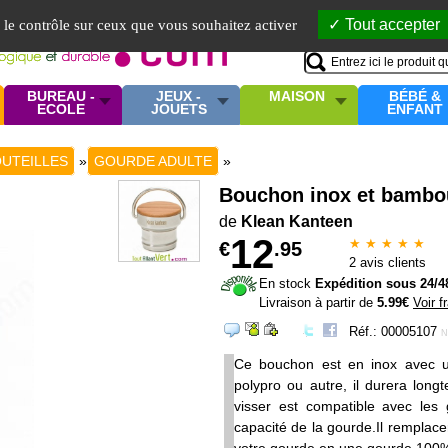
Mo
Tout accepter
e le contrôle sur ceux que vous souhaitez activer
BUREAU -
JEUX -
MAISON
BÉBÉ &
ECOLE
JOUETS
ENFANT
UTEILLES
»
GOURDE ADULTE
»
Bouchon inox et bambo
de
Klean Kanteen
12
★ ★ ★ ★ ★
€
.95
2
avis clients
En stock
Expédition sous 24/4
Livraison à partir de
5.99€
Voir f
Réf.: 00005107
N
Ce bouchon est en inox avec u
polypro ou autre, il durera lon
visser est compatible avec les
capacité de la gourde.Il remplac