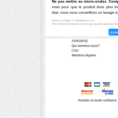
Ne pas mettre au micro-ondes
.
Compa
mais pour que le produit dure plus lo
état, nous vous conseillons un lavage à
Textes et images © Toutallantvert.com
Prix de Bouchon étanche en inox pour gourde LakenJoy form
pose
A PROPOS
Qui sommes-nous?
CGV
Mentions légales
Achetez en toute confiance