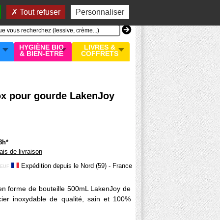
n compte
MON PANIER
0 article
Tout refuser
Personnaliser
HYGIÈNE BIO
LIVRES &
& BIEN-ETRE
COFFRETS
ox pour gourde LakenJoy
8h*
rais de livraison
Expédition depuis le Nord (59) - France
EUF
en forme de bouteille 500mL LakenJoy de
cier inoxydable de qualité, sain et 100%