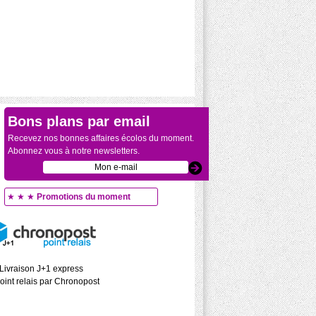
Bons plans par email
Recevez nos bonnes affaires écolos du moment.
Abonnez vous à notre newsletters.
★ ★ ★
Promotions du moment
Livraison J+1 express
oint relais par Chronopost