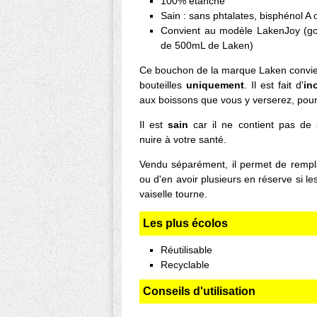
100% étanche
Sain : sans phtalates, bisphénol A
Convient au modèle LakenJoy (go
de 500mL de Laken)
Ce bouchon de la marque Laken convie
bouteilles
uniquement
. Il est fait d'
in
aux boissons que vous y verserez, pour 
Il est
sain
car il ne contient pas de
nuire à votre santé.
Vendu séparément, il permet de remp
ou d'en avoir plusieurs en réserve si le
vaiselle tourne.
Les plus écolos
Réutilisable
Recyclable
Conseils d'utilisation