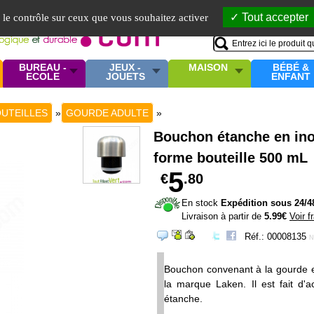
Mo
Tout accepter
e le contrôle sur ceux que vous souhaitez activer
BUREAU -
JEUX -
MAISON
BÉBÉ &
ECOLE
JOUETS
ENFANT
UTEILLES
»
GOURDE ADULTE
»
Bouchon étanche en in
forme bouteille 500 mL
5
€
.80
En stock
Expédition sous 24/4
Livraison à partir de
5.99€
Voir f
Réf.: 00008135
N
Bouchon convenant à la gourde 
la marque Laken. Il est fait d'a
étanche.