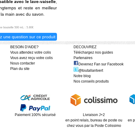
tible avec le lave-vaiselle
,
ngtemps et reste en meilleur
 la main avec du savon.
e bouteille 500 mL : 5.80€
z une question sur ce produit
BESOIN D'AIDE?
DECOUVREZ
Vous attendez votre colis
Téléchargez nos guides
Vous avez reçu votre colis
Partenaires
Nous contacter
Devenez Fan sur Facebook
Plan du site
@toutallantvert
Notre blog
Nos conseils produits
Paiement 100% sécurisé
Livraison J+2
en point relais, bureau de poste ou
en p
chez vous par la Poste Colissimo