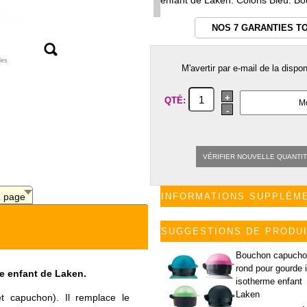
enfant de Laken. Coloris Bleu. 
NOS 7 GARANTIES T
les
M'avertir par e-mail de la dispo
+
QTÉ:
-
VÉRIFIER NOUVELLE QUANTI
1 page
INFORMATIONS SUPPLÉM
SUGGESTIONS DE PRODU
Bouchon capuch
rond pour gourde 
e enfant de Laken.
isotherme enfant
Laken
 capuchon). Il remplace le