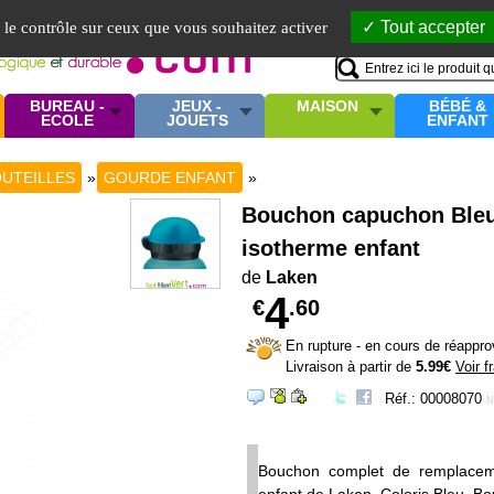
Mo
Tout accepter
e le contrôle sur ceux que vous souhaitez activer
BUREAU -
JEUX -
MAISON
BÉBÉ &
ECOLE
JOUETS
ENFANT
UTEILLES
»
GOURDE ENFANT
»
Bouchon capuchon Bleu
isotherme enfant
de
Laken
4
€
.60
En rupture - en cours de réappr
Livraison à partir de
5.99€
Voir f
Réf.: 00008070
N
Bouchon complet de remplace