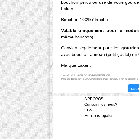
bouchon perdu ou usé de votre gourd
Laken.
Bouchon 100% étanche.
Valable uniquement pour le modèl
même bouchon)
Convient également pour les
gourdes
avec bouchon anneau (petit goulot) en 0.
Marque Laken.
Textes et images © Toutallantvert.com
Prix de Bouchon capuchon Bleu pour gourde inox isotherme 
pose
A PROPOS
Qui sommes-nous?
CGV
Mentions légales