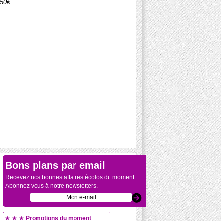
.50€
Bons plans par email
Recevez nos bonnes affaires écolos du moment.
Abonnez vous à notre newsletters.
★ ★ ★
Promotions du moment