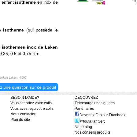
4
e enfant
isotherme
en inox de
e isotherme
(qui possède le
 isothermes inox de Laken
35, 0.5 et 0.75 litre.
enfant Laken : 4.60€
z une question sur ce produit
BESOIN D'AIDE?
DECOUVREZ
Vous attendez votre colis
Téléchargez nos guides
Vous avez reçu votre colis
Partenaires
Nous contacter
Devenez Fan sur Facebook
Plan du site
@toutallantvert
Notre blog
Nos conseils produits