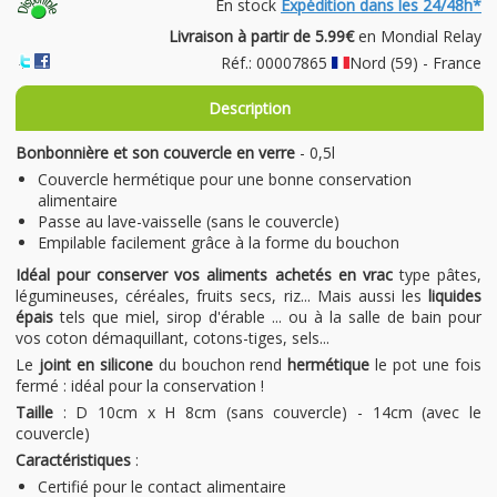
En stock
Expédition dans les 24/48h*
Livraison à partir de 5.99€
en Mondial Relay
Réf.: 00007865
Nord (59) - France
Description
Bonbonnière et son couvercle en verre
- 0,5l
Couvercle hermétique pour une bonne conservation
alimentaire
Passe au lave-vaisselle (sans le couvercle)
Empilable facilement grâce à la forme du bouchon
Idéal pour conserver vos aliments achetés en vrac
type pâtes,
légumineuses, céréales, fruits secs, riz... Mais aussi les
liquides
épais
tels que miel, sirop d'érable ... ou à la salle de bain pour
vos coton démaquillant, cotons-tiges, sels...
Le
joint en silicone
du bouchon rend
hermétique
le pot une fois
fermé : idéal pour la conservation !
Taille
: D 10cm x H 8cm (sans couvercle) - 14cm (avec le
couvercle)
Caractéristiques
:
Certifié pour le contact alimentaire