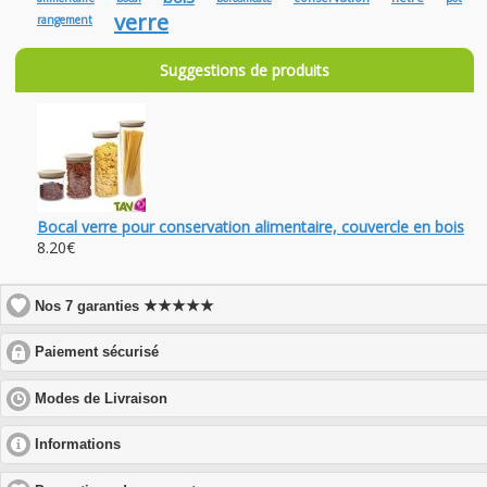
verre
rangement
Suggestions de produits
Bocal verre pour conservation alimentaire, couvercle en bois
8.20€
★★★★★
Nos 7 garanties
click
Paiement sécurisé
to
expand
click
Modes de Livraison
contents
to
expand
click
Informations
contents
to
expand