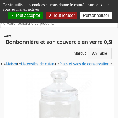
Panneau de gestion des cookies
Ce site utilise des cookies et vous donne le contrôle sur ceux que
vous souhaitez activer
Tout accepter
Tout refuser
Personnaliser
-40%
Bonbonnière et son couvercle en verre 0,5l
Marque
Ah Table
»
Maison
»
Ustensiles de cuisine
»
Plats et sacs de conservation
»