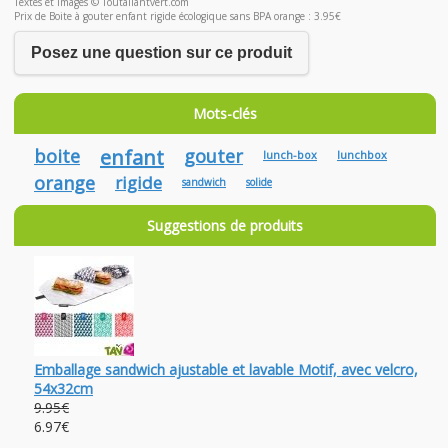
Textes et images © Toutallantvert.com
Prix de Boite à gouter enfant rigide écologique sans BPA orange : 3.95€
Posez une question sur ce produit
Mots-clés
boite
enfant
gouter
lunch-box
lunchbox
orange
rigide
sandwich
solide
Suggestions de produits
Emballage sandwich ajustable et lavable Motif, avec velcro,
54x32cm
9.95€
6.97€