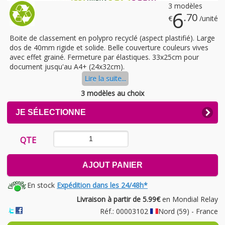
3 modèles
6
.70
€
/unité
Boite de classement en polypro recyclé (aspect plastifié). Large
dos de 40mm rigide et solide. Belle couverture couleurs vives
avec effet grainé. Fermeture par élastiques. 33x25cm pour
document jusqu'au A4+ (24x32cm).
Lire la suite...
3 modèles au choix
CLICK
JE SÉLECTIONNE
TO
EXPAND
CONTENTS
QTE
AJOUT PANIER
En stock
Expédition dans les 24/48h*
Livraison à partir de 5.99€
en Mondial Relay
Réf.: 00003102
Nord (59) - France