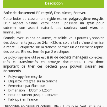
Description
Boîte de classement PP recyclé, Dos 40mm, Forever.
Cette boite de classement
rigide
est en
polypropylène recyclé
.
D'un aspect plastifié, cette boite possède
un grain
pour
sublimer son aspect naturel. Les
couleurs sont vives
et
lumineuses.
Grande
, avec un dos de 40mm, et
solide
, vous pouvez y stocker
des documents jusqu'au 24cmx32cm, soit la taille d'une chemise
à rabat ! L'étiquette sur la tranche permet un classement rapide
des boites. Elle est fermée par 2 élastiques.
Le polypropylène utilisé est
issu de déchets ménagers
collectés,
triés et transformés en protège documents. Il est donc
important de trier ces déchets
pour
pouvoir classer ses
documents
!
Polypropylène recyclé
Etiquette intégrée sur la tranche
Fermeture par élastique
Dimension : H33cm x L25cm
Pour document jusque 24x32cm
Fabriqué en France.
Disponible en plusieurs coloris
: Bleu, Turquoise, Vert, et Jaune -