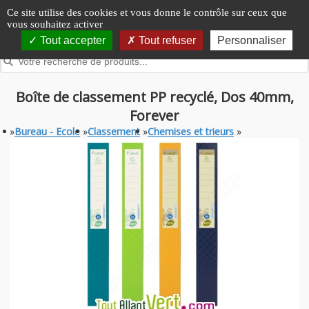
Panneau de gestion des cookies
Ce site utilise des cookies et vous donne le contrôle sur ceux que
vous souhaitez activer
Tout accepter
Tout refuser
Personnaliser
Boîte de classement PP recyclé, Dos 40mm,
Forever
»
Bureau - Ecole
»
Classement
»
Chemises et trieurs
»