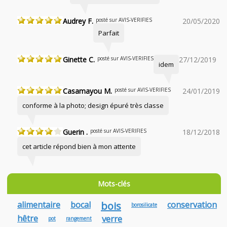
Audrey F.
posté sur AVIS-VERIFIES
20/05/2020
Parfait
Ginette C.
posté sur AVIS-VERIFIES
27/12/2019
idem
Casamayou M.
posté sur AVIS-VERIFIES
24/01/2019
conforme à la photo; design épuré très classe
Guerin .
posté sur AVIS-VERIFIES
18/12/2018
cet article répond bien à mon attente
Mots-clés
alimentaire
bocal
bois
conservation
borosilicate
hêtre
verre
pot
rangement