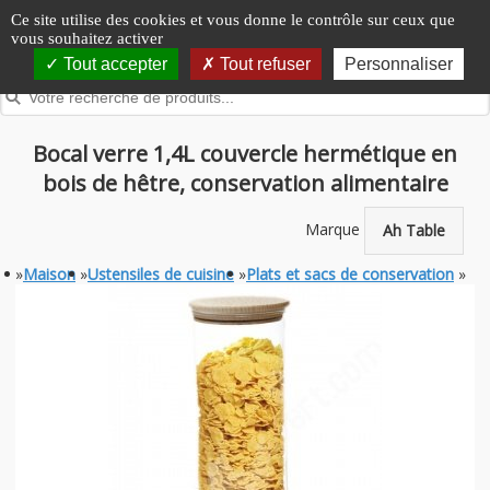
Panneau de gestion des cookies
Ce site utilise des cookies et vous donne le contrôle sur ceux que
vous souhaitez activer
Tout accepter
Tout refuser
Personnaliser
Bocal verre 1,4L couvercle hermétique en
bois de hêtre, conservation alimentaire
Marque
Ah Table
»
Maison
»
Ustensiles de cuisine
»
Plats et sacs de conservation
»