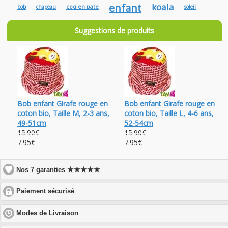
enfant
koala
coq en pate
bob
chapeau
soleil
Suggestions de produits
Bob enfant Girafe rouge en
Bob enfant Girafe rouge en
coton bio, Taille M, 2-3 ans,
coton bio, Taille L, 4-6 ans,
49-51cm
52-54cm
15.90€
15.90€
7.95€
7.95€
★★★★★
Nos 7 garanties
click
Paiement sécurisé
to
expand
click
Modes de Livraison
contents
to