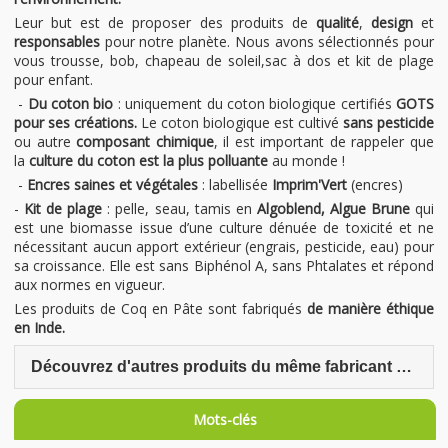
Leur but est de proposer des produits de
qualité
,
design
et
responsables
pour notre planète. Nous avons sélectionnés pour
vous trousse, bob, chapeau de soleil,sac à dos et kit de plage
pour enfant.
-
Du coton bio
: uniquement du coton biologique certifiés
GOTS
pour ses créations.
Le coton biologique est cultivé
sans pesticide
ou autre
composant chimique
, il est important de rappeler que
la
culture du coton est la plus polluante
au monde !
-
Encres saines et végétales
: labellisée
Imprim'Vert
(encres)
-
Kit de plage
: pelle, seau, tamis en
Algoblend, Algue Brune
qui
est une biomasse issue d’une culture dénuée de toxicité et ne
nécessitant aucun apport extérieur (engrais, pesticide, eau) pour
sa croissance. Elle est sans Biphénol A, sans Phtalates et répond
aux normes en vigueur.
Les produits de Coq en Pâte sont fabriqués
de manière éthique
en Inde.
Découvrez d'autres produits du même fabricant Coq en Pâte
Mots-clés