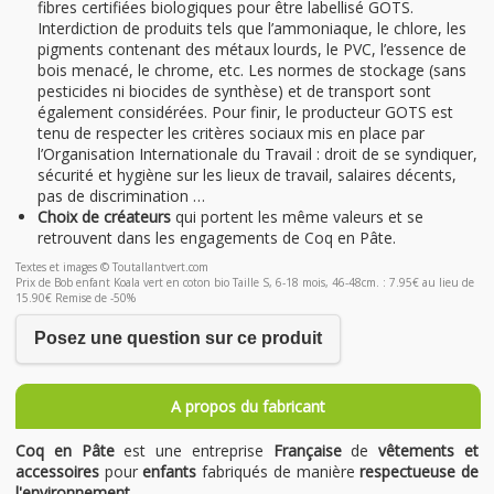
fibres certifiées biologiques pour être labellisé GOTS.
Interdiction de produits tels que l’ammoniaque, le chlore, les
pigments contenant des métaux lourds, le PVC, l’essence de
bois menacé, le chrome, etc. Les normes de stockage (sans
pesticides ni biocides de synthèse) et de transport sont
également considérées. Pour finir, le producteur GOTS est
tenu de respecter les critères sociaux mis en place par
l’Organisation Internationale du Travail : droit de se syndiquer,
sécurité et hygiène sur les lieux de travail, salaires décents,
pas de discrimination …
Choix de créateurs
qui portent les même valeurs et se
retrouvent dans les engagements de Coq en Pâte.
Textes et images © Toutallantvert.com
Prix de Bob enfant Koala vert en coton bio Taille S, 6-18 mois, 46-48cm. : 7.95€ au lieu de
15.90€ Remise de -50%
Posez une question sur ce produit
A propos du fabricant
Coq en Pâte
est une entreprise
Française
de
vêtements et
accessoires
pour
enfants
fabriqués de manière
respectueuse de
l'environnement.