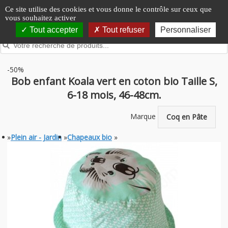
Panneau de gestion des cookies
Ce site utilise des cookies et vous donne le contrôle sur ceux que
vous souhaitez activer
Tout accepter
Tout refuser
Personnaliser
-50%
Bob enfant Koala vert en coton bio Taille S,
6-18 mois, 46-48cm.
Marque
Coq en Pâte
»
Plein air - Jardin
»
Chapeaux bio
»