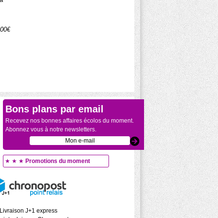
.00€
Bons plans par email
Recevez nos bonnes affaires écolos du moment.
Abonnez vous à notre newsletters.
★ ★ ★
Promotions du moment
Livraison J+1 express