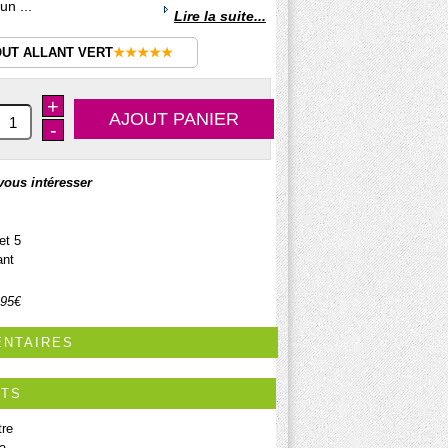
un ...
Lire la suite...
OUT ALLANT VERT
★★★★★
+
-
vous intéresser
et 5
ant
.95€
ENTAIRES
ITS
tre
ta