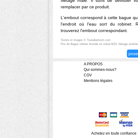
filetage mâle. Il suffit de dévisser 
remplacer par ce produit.
L'embout correspond à cette bague qui
l'endroit où l'eau sort du robinet.
trouverez l'embout correspondant.
Textes et images © Toutallantvert.com
Prix de Bague robinet femelle en métal M24, filetage extérie
pose
A PROPOS
Qui sommes-nous?
CGV
Mentions légales
Achetez en toute confiance