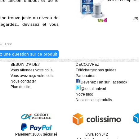
votre ancien embout et de le
 se trouve juste au niveau de
26
 Regardez.. dévissez et vous
ur : 1.30€
z une question sur ce produit
BESOIN D'AIDE?
DECOUVREZ
Vous attendez votre colis
Téléchargez nos guides
Vous avez reçu votre colis
Partenaires
Nous contacter
Devenez Fan sur Facebook
Plan du site
@toutallantvert
Notre blog
Nos conseils produits
Paiement 100% sécurisé
Livraison J+2