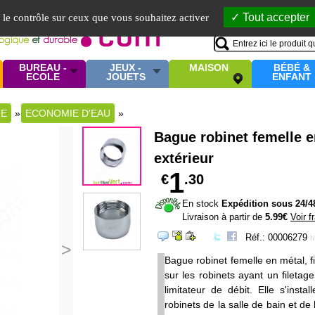
Mo
Tout accepter
e le contrôle sur ceux que vous souhaitez activer
BUREAU -
JEUX -
MAISON
BÉBÉ &
ECOLE
JOUETS
ENFANT
NE
»
ECONOMIE D'EAU
»
Bague robinet femelle e
extérieur
1
€
.30
En stock
Expédition sous 24/4
Livraison à partir de
5.99€
Voir f
Réf.: 00006279
N
>
Bague robinet femelle en métal, fi
sur les robinets ayant un fileta
limitateur de débit. Elle s'inst
robinets de la salle de bain et d