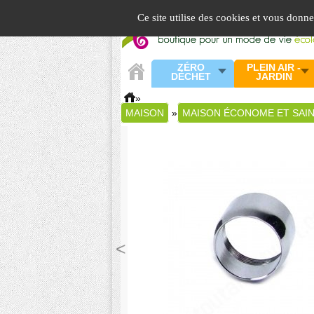
Panneau de gestion des cookies
Ce site utilise des cookies et vous donn
ZÉRO
PLEIN AIR -
DÉCHET
JARDIN
»
MAISON
»
MAISON ÉCONOME ET SAI
<