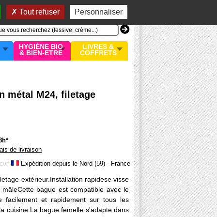
n compte
MON PANIER
0 article
Tout refuser
Personnaliser
HYGIÈNE BIO
LIVRES &
& BIEN-ETRE
COFFRETS
n métal M24, filetage
8h*
rais de livraison
Expédition depuis le Nord (59) - France
EUF
letage extérieur.Installation rapidese visse
ge mâleCette bague est compatible avec le
alle facilement et rapidement sur tous les
e la cuisine.La bague femelle s'adapte dans