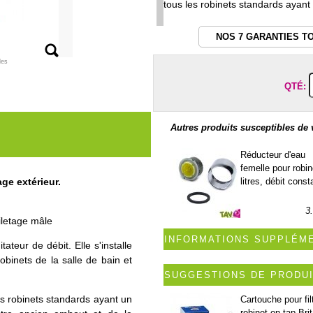
tous les robinets standards ayant 
NOS 7 GARANTIES T
les
QTÉ:
Autres produits susceptibles de 
Réducteur d'eau
femelle pour robin
litres, débit const
age extérieur.
3
filetage mâle
INFORMATIONS SUPPLÉM
ateur de débit. Elle s'installe
obinets de la salle de bain et
SUGGESTIONS DE PRODU
s robinets standards ayant un
Cartouche pour fil
robinet on tap Bri