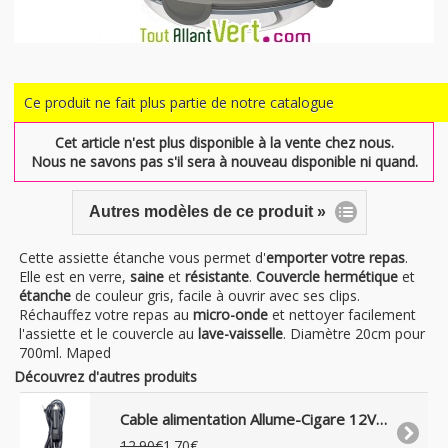
Ce produit ne fait plus partie de notre catalogue
Cet article n'est plus disponible à la vente chez nous.
Nous ne savons pas s'il sera à nouveau disponible ni quand.
Autres modèles de ce produit »
Cette assiette étanche vous permet d'
emporter votre repas
.
Elle est en verre,
saine
et
résistante
.
Couvercle
hermétique
et
étanche
de couleur gris, facile à ouvrir avec ses clips.
Réchauffez votre repas au
micro-onde
et nettoyer facilement
l'assiette et le couvercle au
lave-vaisselle
. Diamètre 20cm pour
700ml. Maped
Découvrez d'autres produits
Cable alimentation Allume-Cigare 12V pour appareils avec prise jack 3.5mm
12.90€
1.70€