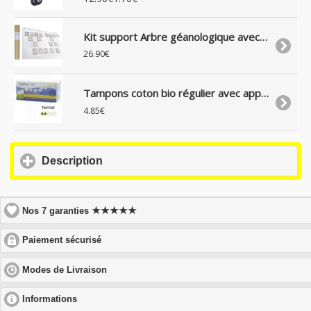
Kit support Arbre géanologique avec cadre, carton et papier recyclé
26.90€
Tampons coton bio régulier avec applicateur, boite de 16
4.85€
click
Description
to
expand
contents
★★★★★
Nos 7 garanties
click
Paiement sécurisé
to
expand
click
Modes de Livraison
contents
to
expand
click
Informations
contents