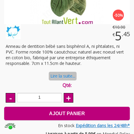
-50%
€
10
.90
5
.45
€
Anneau de dentition bébé sans bisphénol A, ni phtalates, ni
PVC. Forme ronde 100% caoutchouc naturel avec noeud vert
en coton bio, fabriqué par une entreprise éthiquement
responsable. 7cm x 11.5cm de hauteur.
Lire la suite...
Qté:
-
+
AJOUT PANIER
En stock
Expédition dans les 24/48h*
Livraison à partir de 5.99€
en Mondial Relay