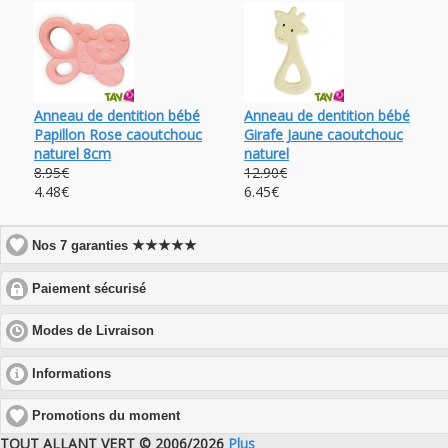
Anneau de dentition bébé
Anneau de dentition bébé
Papillon Rose caoutchouc
Girafe Jaune caoutchouc
naturel 8cm
naturel
8.95€
12.90€
4.48€
6.45€
★★★★★
Nos 7 garanties
click
Paiement sécurisé
to
expand
click
Modes de Livraison
contents
to
expand
click
Informations
contents
to
expand
Promotions du moment
contents
TOUT ALLANT VERT © 2006/2026
Plus