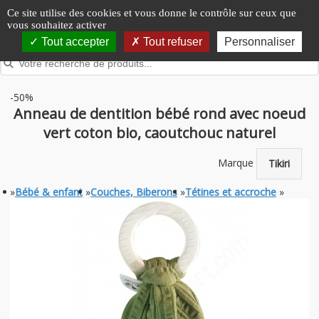
Panneau de gestion des cookies
Ce site utilise des cookies et vous donne le contrôle sur ceux que
vous souhaitez activer
Tout accepter
Tout refuser
Personnaliser
-50%
Anneau de dentition bébé rond avec noeud
vert coton bio, caoutchouc naturel
Marque
Tikiri
»
Bébé & enfant
»
Couches, Biberons
»
Tétines et accroche
»