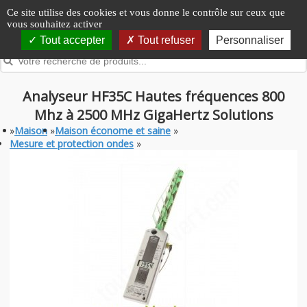
Panneau de gestion des cookies
Ce site utilise des cookies et vous donne le contrôle sur ceux que
vous souhaitez activer
Tout accepter
Tout refuser
Personnaliser
Analyseur HF35C Hautes fréquences 800
Mhz à 2500 MHz GigaHertz Solutions
»
Maison
»
Maison économe et saine
»
Mesure et protection ondes
»