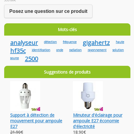
355.00€
Posez une question sur ce produit
Mots-clés
analyseur
gigahertz
détection
fréquence
haute
hf35c
identification
onde
radiation
rayonnement
solution
2500
source
Suggestions de produits
Support à détection de
Minuteur d'éclairage pour
mouvement pour ampoule
ampoule E27 économie
E27
d'électricité
21.90€
18.90€