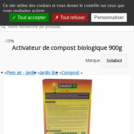
Panneau de gestion des cookies
Ce site utilise des cookies et vous donne le contrôle sur ceux que
vous souhaitez activer
Tout accepter
Tout refuser
Personnaliser
-15%
Activateur de compost biologique 900g
Marque
Solabiol
»
Plein air - Jardin
»
Jardin Bio
»
Compost
»