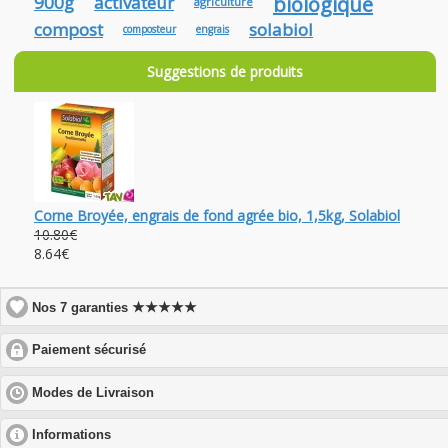
900g
activateur
biologique
agriculture
compost
solabiol
composteur
engrais
Suggestions de produits
Corne Broyée, engrais de fond agrée bio, 1,5kg, Solabiol
10.80€
8.64€
★★★★★
Nos 7 garanties
click
Paiement sécurisé
to
expand
click
Modes de Livraison
contents
to
expand
click
Informations
contents