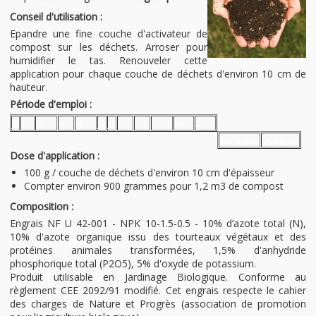
Conseil d'utilisation :
Epandre une fine couche d'activateur de
compost sur les déchets. Arroser pour
humidifier le tas. Renouveler cette
application pour chaque couche de déchets d'environ 10 cm de
hauteur.
Période d'emploi :
J
F
M
A
M
J
J
A
S
O
N
D
Favorable
Optimale
Dose d'application :
100 g / couche de déchets d'environ 10 cm d'épaisseur
Compter environ 900 grammes pour 1,2 m3 de compost
Composition :
Engrais NF U 42-001 - NPK 10-1.5-0.5 - 10% d’azote total (N),
10% d'azote organique issu des tourteaux végétaux et des
protéines animales transformées, 1,5% d'anhydride
phosphorique total (P2O5), 5% d'oxyde de potassium.
Produit utilisable en Jardinage Biologique. Conforme au
règlement CEE 2092/91 modifié. Cet engrais respecte le cahier
des charges de Nature et Progrès (association de promotion