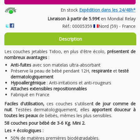
En stock
Expédition dans les 24/48h*
Livraison à partir de 5.99€
en Mondial Relay
Réf.: 00005359
Nord (59) - France
Description
Les couches jetables Tidoo, en plus d'être écolo,
présentent de
nombreux avantages
:
Anti-fuites
avec son matelas ultra-absorbant
Préserve la peau de bébé pendant 12H,
respirante
et
testé
dermatologiquement
Hypoallergénique
: Anti-irritations et anti-rougeurs
Attaches extensibles repositionnables
Fabriqué en France
Faciles d'utilisation,
ces couches s'utilisen
t de jour comme de
nuit
. Testées dermatologiquement, elles
apportent douceur à
toutes les peaux
de bébés, mêmes les plus sensibles.
58 couches pour bébé de 3-6 Kg. Mini 2.
Les + écologiques :
50% de matières premières biodégradables.