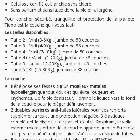
Cellulose certifié et blanchie sans chlore.
Sans parfum et sans latex donc faible en allergène.
Pour concilier sécurité, tranquillité et protection de la planète,
Tidoo est la couche qu'il vous faut.
Les tailles disponibles :
Taille 2 : Mini (3-6Kg), jumbo de 58 couches
Taille 3 : Midi (4-9Kg), jumbo de 56 couches
Taille 4 : Maxi (7-18Kg), jumbo de 50 couches
Taille 4+ : Maxi+ (9-20Kg), jumbo de 48 couches
Taille 5 : Junior (12-25Kg), jumbo de 46 couches
Taille 6 : XL (16-30Kg), jumbo de 38 couches
La couche :
Bébé pose ses fesses sur un
moelleux matelas
hypoallergénique
tout doux et qui évite rougeurs et
érythèmes. De faible épaisseur, il draine le liquide vers le fond
de la couche pour le piéger définitivement.
2 doubles barrières anti-fuites latérales
pour des renforts
supplémentaires et une protection inégalée. 3 élastiques
complètent le dispositif de part et d’autre.
Respirant
, le voile
externe micro-perforé de la couche apporte un bien-être total
à la peau de bébé, qui peut ainsi s’aérer sans risque de fuites.
Pour fermer la couche, c’est facile ! Deux
attaches