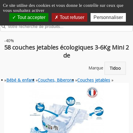
Panneau de gestion des cookies
Ce site utilise des cookies et vous donne le contrôle sur ceux que
vous souhaitez activer
Tout accepter
Tout refuser
Personnaliser
-40%
58 couches jetables écologiques 3-6Kg Mini 2
de
Marque
Tidoo
»
Bébé & enfant
»
Couches, Biberons
»
Couches jetables
»