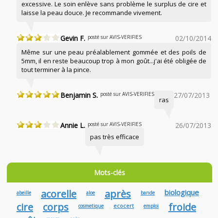
excessive. Le soin enlève sans problème le surplus de cire et
laisse la peau douce. Je recommande vivement.
Gevin F.
posté sur AVIS-VERIFIES
02/10/2014
Même sur une peau préalablement gommée et des poils de
5mm, il en reste beaucoup trop à mon goût...j'ai été obligée de
tout terminer à la pince.
Benjamin S.
posté sur AVIS-VERIFIES
27/07/2013
ras
Annie L.
posté sur AVIS-VERIFIES
26/07/2013
pas très efficace
Mots-clés
acorelle
après
biologique
abeille
aloe
bande
cire
corps
froide
ecocert
cosmetique
emploi