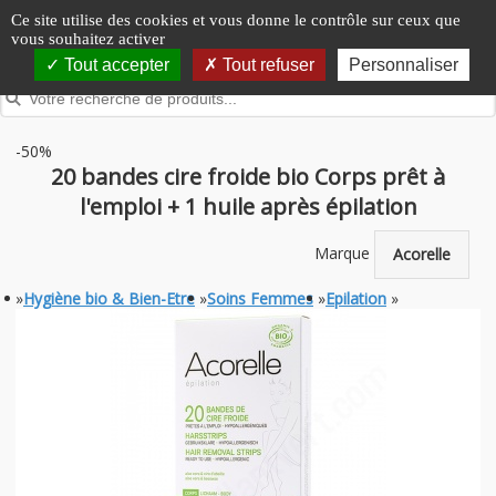
Panneau de gestion des cookies
Ce site utilise des cookies et vous donne le contrôle sur ceux que
vous souhaitez activer
Tout accepter
Tout refuser
Personnaliser
-50%
20 bandes cire froide bio Corps prêt à
l'emploi + 1 huile après épilation
Marque
Acorelle
»
Hygiène bio & Bien-Etre
»
Soins Femmes
»
Epilation
»