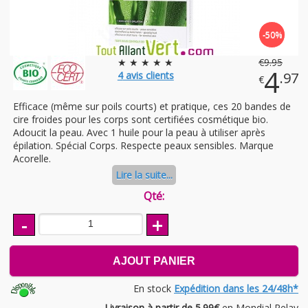
-50%
★ ★ ★ ★ ★
€
9
.95
4
4
avis clients
.97
€
Efficace (même sur poils courts) et pratique, ces 20 bandes de
cire froides pour les corps sont certifiées cosmétique bio.
Adoucit la peau. Avec 1 huile pour la peau à utiliser après
épilation. Spécial Corps. Respecte peaux sensibles. Marque
Acorelle.
Lire la suite...
Qté:
-
+
AJOUT PANIER
En stock
Expédition dans les 24/48h*
Livraison à partir de 5.99€
en Mondial Relay