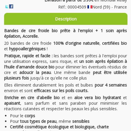
Réf.: 00004509
Nord (59) - France
Description
Bandes de cire froide bio prête à l'emploi + 1 soin après
épilation, Acorelle.
20 bandes de cire froide
100% d'origine naturelle
,
certifiées bio
et
hyppoallergéniques
!
Pratique, rapide et facile :
les bandes sont prêtes à l'emploi pour
une utilisation express, sans risque, et
un soin après épilation à
l'huile d'amande douce bio
pour éliminer les éventuels résidus de
cire et
adoucir la peau
. Une même bande
peut être utilisée
plusieurs fois
jusqu'à ce qu'elle ne colle plus
Elles
éliminent durablement les poils et bulbes
pour 4 semaines
environ et sont
efficaces sur les poils courts.
Enrichie en cire d'abeille bio
et en
aloe vera bio hydratant
et
apaisant
, sans parfum et sans paraben pour minimiser les
réactions cutanées et respecter les peaux les plus sensibles.
Pour le
corps
Pour
tous types de peau
, même
sensibles
Certifié cosmétique écologique et biologique, charte