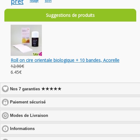
prêt
soin
rasage
Suggestions de produits
Roll on cire orientale biologique + 10 bandes, Acorelle
12.90€
6.45€
★★★★★
Nos 7 garanties
click
Paiement sécurisé
to
expand
click
Modes de Livraison
contents
to
expand
click
Informations
contents
to