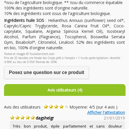
*issu de l'agriculture biologique. ** Issu du commerce équitable
100% des ingrédients sont d'origine naturelle.
10% des ingrédients sont issus de l'agriculture biologique.
Ingrédients huile SOS
: Helianthus Annuus (sunflower) seed oil*,
Caprylic/Capric Tryglyceride, Rosa Canina Fruit Oil*, Coco-
caprylate, Squalane, Argania Spinosa Kernel Oil), Isostearyl
Alcohol, Parfum (Flagrance), Tocopherol, Boswellia Serrata
Gym, Bisabolol*, Citronelol, Linalool. 52% des ingrédients sont
en bio, 100% d'origine naturelle.
Textes et images © Toutallantvert.com
Prix de 20 bandes cire froide bio Corps prêt à l'emploi + 1 huile après épilation, Acorelle :
4.98€ au lieu de 9.95€ Remise de -50%
Posez une question sur ce produit
Avis utilisateurs (4)
Avis des utilisateurs
Moyenne: 4/5 (sur 4 avis )
Afficher l'attestation
dagshelgr
21/01/2019
Très bon produit, épile parfaitement et sans douleur