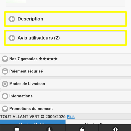
click
Description
to
expand
contents
click
Avis utilisateurs (2)
to
expand
contents
★★★★★
Nos 7 garanties
click
Paiement sécurisé
to
expand
click
Modes de Livraison
contents
to
expand
click
Informations
contents
to
expand
Promotions du moment
contents
TOUT ALLANT VERT © 2006/2026
Plus
Version Mobile
Version Bureau