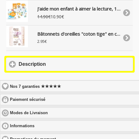
J'aide mon enfant à aimer la lecture, 10 activités ludiques, dès 6 ans
14.90€
10.90€
Bâtonnets d'oreilles "coton tige" en coton bio, boite de 200
2.95€
click
Description
to
expand
contents
★★★★★
Nos 7 garanties
click
Paiement sécurisé
to
expand
click
Modes de Livraison
contents
to
expand
click
Informations
contents
to
expand