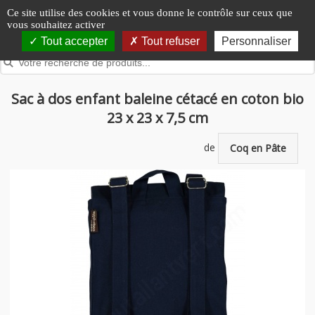
Panneau de gestion des cookies
Ce site utilise des cookies et vous donne le contrôle sur ceux que
vous souhaitez activer
Tout accepter
Tout refuser
Personnaliser
Sac à dos enfant baleine cétacé en coton bio
23 x 23 x 7,5 cm
de
Coq en Pâte