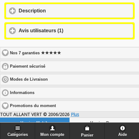
click
Description
to
expand
contents
click
Avis utilisateurs (1)
to
expand
contents
★★★★★
Nos 7 garanties
click
Paiement sécurisé
to
expand
click
Modes de Livraison
contents
to
expand
click
Informations
contents
to
expand
Promotions du moment
contents
TOUT ALLANT VERT © 2006/2026
Plus
Version Mobile
Version Bureau
Catégories
Mon compte
Aide
Panier