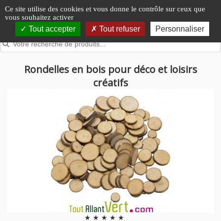
Panneau de gestion des cookies
Ce site utilise des cookies et vous donne le contrôle sur ceux que
vous souhaitez activer
Tout accepter
Tout refuser
Personnaliser
Rondelles en bois pour déco et loisirs
créatifs
★ ★ ★ ★ ★