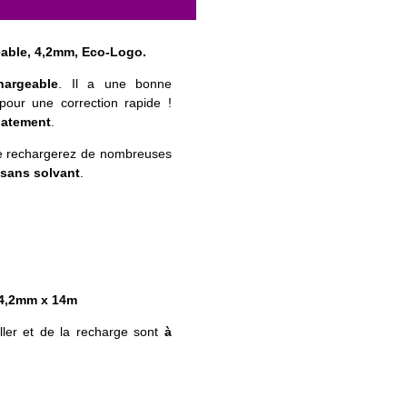
geable, 4,2mm, Eco-Logo.
hargeable
. Il a une bonne
our une correction rapide !
iatement
.
le rechargerez de nombreuses
sans solvant
.
 4,2mm x 14m
oller et de la recharge sont
à