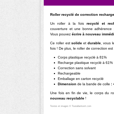
Roller recyclé de correction rechar
Un roller à la fois
recyclé et rec
couverture et une bonne adhérence p
Vous pouvez
écrire à nouveau imméd
Ce roller est
solide
et
durable
, vous 
fois ! De plus, le roller de correction est
Corps plastique recyclé à 81%
Recharge plastique recyclé à 61%
Correction sans solvant
Rechargeable
Emballage en carton recyclé
Dimension
de la bande de colle
:
Une fois en fin de vie, le corps du r
nouveau recyclable
!
Textes et images © Toutallantvert.com