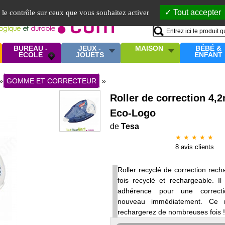
Mo
Tout accepter
e le contrôle sur ceux que vous souhaitez activer
BUREAU -
JEUX -
MAISON
BÉBÉ &
ECOLE
JOUETS
ENFANT
»
GOMME ET CORRECTEUR
»
Roller de correction 4,
Eco-Logo
de
Tesa
★ ★ ★ ★ ★
8
avis clients
Roller recyclé de correction rec
fois recyclé et rechargeable. 
adhérence pour une correct
nouveau immédiatement. Ce ro
rechargerez de nombreuses fois ! D