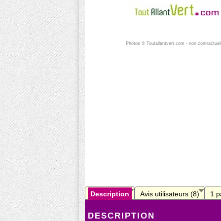
Photos © Toutallantvert.com - non contractuel
Description
Avis utilisateurs (8)
1 p
DESCRIPTION