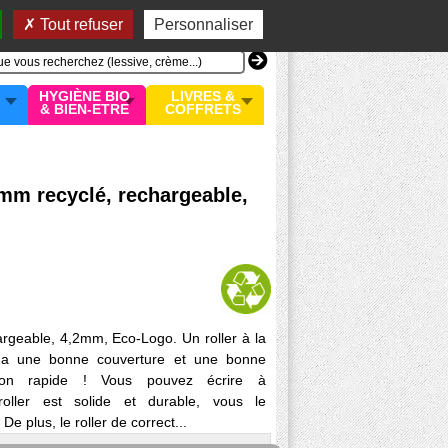
n compte
MON PANIER
0 article
Tout refuser
Personnaliser
HYGIÈNE BIO
LIVRES &
& BIEN-ETRE
COFFRETS
2mm recyclé, rechargeable,
hargeable, 4,2mm, Eco-Logo. Un roller à la
Il a une bonne couverture et une bonne
ion rapide ! Vous pouvez écrire à
ller est solide et durable, vous le
e plus, le roller de correct...