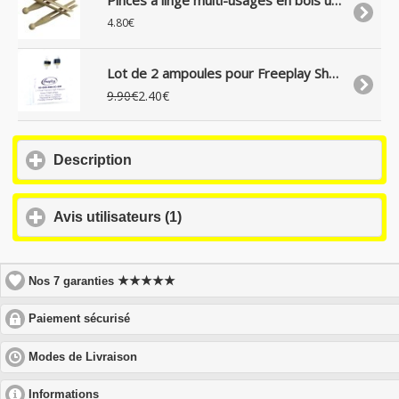
Pinces à linge multi-usages en bois uniquement, lot de 25
4.80€
Lot de 2 ampoules pour Freeplay Sherpa
9.90€
2.40€
click
Description
to
expand
contents
click
Avis utilisateurs (1)
to
expand
contents
★★★★★
Nos 7 garanties
click
Paiement sécurisé
to
expand
click
Modes de Livraison
contents
to
expand
click
Informations