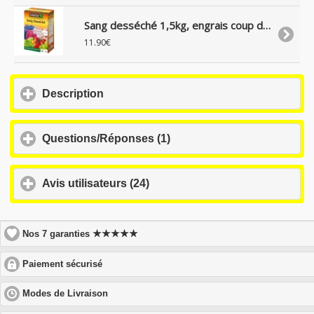
Sang desséché 1,5kg, engrais coup de fouet, agrée bio, Solabiol
11.90€
click
Description
to
expand
contents
click
Questions/Réponses (1)
to
expand
contents
click
Avis utilisateurs (24)
to
expand
contents
★★★★★
Nos 7 garanties
click
Paiement sécurisé
to
expand
click
Modes de Livraison
contents
to