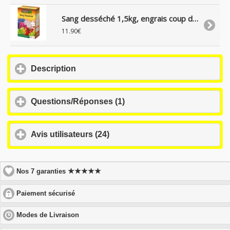
Sang desséché 1,5kg, engrais coup de fouet, agrée bio, Solabiol
11.90€
click
Description
to
expand
contents
click
Questions/Réponses (1)
to
expand
contents
click
Avis utilisateurs (24)
to
expand
contents
★★★★★
Nos 7 garanties
click
Paiement sécurisé
to
expand
click
Modes de Livraison
contents
to