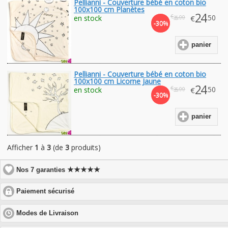
Pellianni - Couverture bébé en coton bio
100x100 cm Planètes
24
€
.50
en stock
€
.00
35
-30%
panier
Pellianni - Couverture bébé en coton bio
100x100 cm Licorne Jaune
24
€
.50
en stock
€
.00
35
-30%
panier
Afficher
1
à
3
(de
3
produits)
★★★★★
Nos 7 garanties
click
Paiement sécurisé
to
expand
click
Modes de Livraison
contents
to