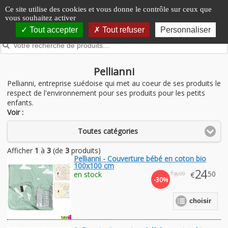
Panneau de gestion des cookies
Ce site utilise des cookies et vous donne le contrôle sur ceux que
vous souhaitez activer
Tout accepter
Tout refuser
Personnaliser
Pellianni
Pellianni, entreprise suédoise qui met au coeur de ses produits le
respect de l'environnement pour ses produits pour les petits
enfants.
Voir :
Toutes catégories
Afficher
1
à
3
(de
3
produits)
Pellianni - Couverture bébé en coton bio
100x100 cm
24
€
.50
en stock
€
.00
35
-30%
choisir