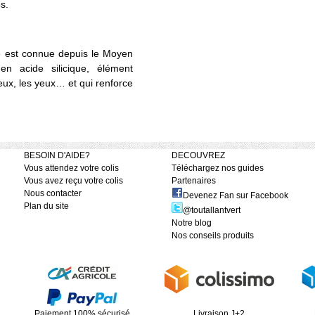
s.
re est connue depuis le Moyen
 acide silicique, élément
veux, les yeux… et qui renforce
BESOIN D'AIDE?
DECOUVREZ
Vous attendez votre colis
Téléchargez nos guides
Vous avez reçu votre colis
Partenaires
Nous contacter
Devenez Fan sur Facebook
Plan du site
@toutallantvert
Notre blog
Nos conseils produits
Paiement 100% sécurisé
Livraison J+2