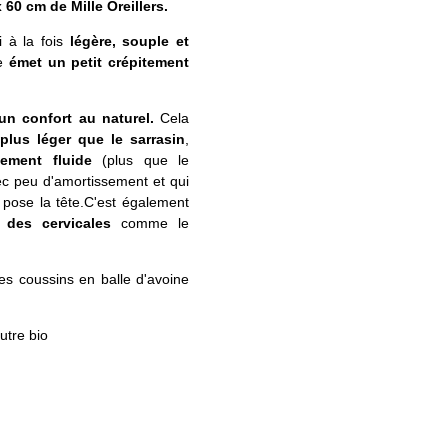
x 60 cm de Mille Oreillers.
 à la fois
légère, souple et
le
émet un petit crépitement
 un confort au naturel.
Cela
plus léger que le sarrasin
,
nement fluide
(plus que le
vec peu d'amortissement et qui
 pose la tête.C'est également
 des cervicales
comme le
les coussins en balle d'avoine
utre bio