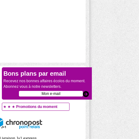
Bons plans par email
Recevez nos bonnes affaires écolos du moment.
Abonnez vous à notre newsletters.
★ ★ ★
Promotions du moment
Livraison J+1 express