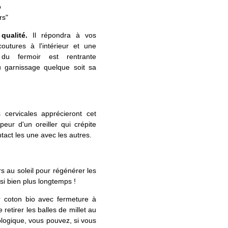
o
rs"
qualité.
Il répondra à vos
utures à l'intérieur et une
 du fermoir est rentrante
u garnissage quelque soit sa
 cervicales apprécieront cet
peur d'un oreiller qui crépite
ntact les une avec les autres.
rs au soleil pour régénérer les
nsi bien plus longtemps !
r coton bio avec fermeture à
retirer les balles de millet au
ologique, vous pouvez, si vous