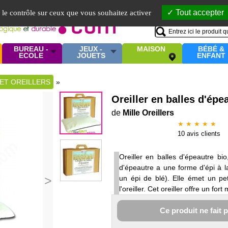
Mo
Tout accepter
e le contrôle sur ceux que vous souhaitez activer
BUREAU -
JEUX -
MAISON
BÉBÉ &
ECOLE
JOUETS
ENFANT
ET OREILLERS
»
Oreiller en balles d'épe
de
Mille Oreillers
★ ★ ★ ★ ★
10
avis clients
Oreiller en balles d'épeautre bi
d'épeautre a une forme d'épi à l
>
un épi de blé). Elle émet un pet
l'oreiller. Cet oreiller offre un for
Ce produit ne fait 