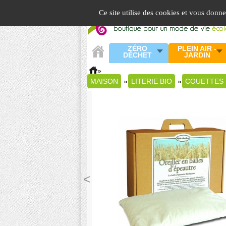
Panneau de gestion des cookies
Ce site utilise des cookies et vous donn
ZÉRO
PLEIN AIR -
DÉCHET
JARDIN
»
MAISON
»
LITERIE BIO
»
COUETTES 
<