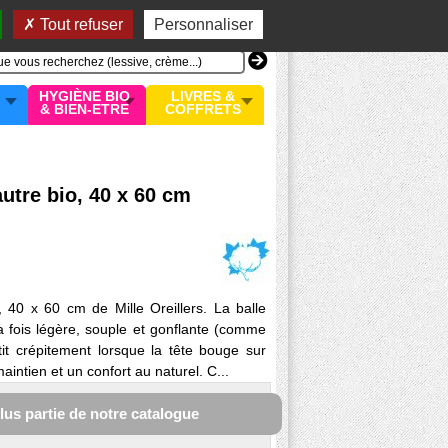
n compte
MON PANIER
0 article
Tout refuser
Personnaliser
HYGIÈNE BIO
LIVRES &
& BIEN-ETRE
COFFRETS
autre bio, 40 x 60 cm
o, 40 x 60 cm de Mille Oreillers. La balle
a fois légère, souple et gonflante (comme
it crépitement lorsque la tête bouge sur
t maintien et un confort au naturel. C...
plus partie de notre catalogue