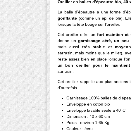
Oreiller en balles d'épeautre bio, 40 
La balle d'épeautre a une forme d'épi
gonflante
(comme un épi de blé). El
lorsque la tête bouge sur l'oreiller.
Cet oreiller offre un
fort maintien et
donne un
garnissage aéré, un peu 
mais aussi
très stable et moyen
sarrasin, mais moins que le millet), a
reste assez bien en place lorsque l'on
un
bon oreiller pour le maintient
sarrasin.
Cet oreiller rappelle aux plus anciens 
d'autrefois.
Garnissage 100% balles de d'épea
Enveloppe en coton bio
Enveloppe lavable seule à 40°C
Dimension : 40 x 60 cm
Poids : environ 1,65 Kg
Couleur : écru