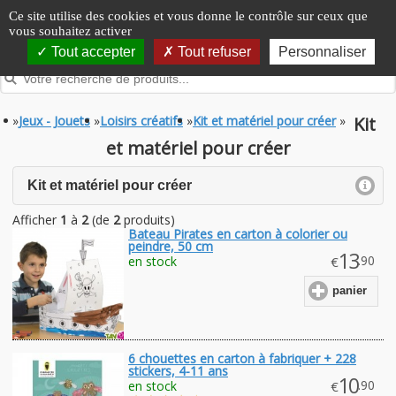
Panneau de gestion des cookies
Ce site utilise des cookies et vous donne le contrôle sur ceux que
vous souhaitez activer
Tout accepter
Tout refuser
Personnaliser
»
Jeux - Jouets
»
Loisirs créatifs
»
Kit et matériel pour créer
»
Kit
et matériel pour créer
click to expand contents
Kit et matériel pour créer
Afficher
1
à
2
(de
2
produits)
Bateau Pirates en carton à colorier ou
peindre, 50 cm
13
.90
en stock
€
panier
6 chouettes en carton à fabriquer + 228
stickers, 4-11 ans
10
.90
en stock
€