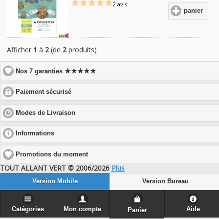
2 avis
panier
Afficher
1
à
2
(de
2
produits)
★★★★★
Nos 7 garanties
click
Paiement sécurisé
to
expand
click
Modes de Livraison
contents
to
expand
click
Informations
contents
to
expand
Promotions du moment
contents
TOUT ALLANT VERT © 2006/2026
Plus
Version Mobile
Version Bureau
Catégories
Mon compte
Aide
Panier