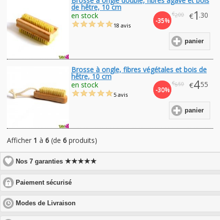
Brosse à ongle double, fibres agave et bois
de hêtre, 10 cm
1
€
.30
en stock
€
.00
2
-35%
18 avis
panier
Brosse à ongle, fibres végétales et bois de
hêtre, 10 cm
4
€
.55
en stock
€
.50
6
-30%
5 avis
panier
Afficher
1
à
6
(de
6
produits)
★★★★★
Nos 7 garanties
click
Paiement sécurisé
to
expand
click
Modes de Livraison
contents
to