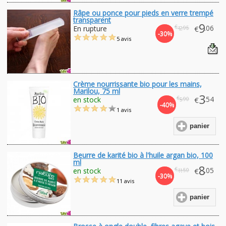
Râpe ou ponce pour pieds en verre trempé
transparent
9
€
.06
En rupture
€
.95
12
-30%
5 avis
Crème nourrissante bio pour les mains,
Marilou, 75 ml
3
€
.54
en stock
€
.90
5
-40%
1 avis
panier
Beurre de karité bio à l'huile argan bio, 100
ml
8
€
.05
en stock
€
.50
11
-30%
11 avis
panier