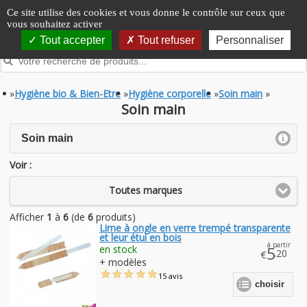
Panneau de gestion des cookies
Ce site utilise des cookies et vous donne le contrôle sur ceux que
vous souhaitez activer
Tout accepter
Tout refuser
Personnaliser
»
Hygiène bio & Bien-Etre
»
Hygiène corporelle
»
Soin main
»
Soin main
click to expand contents
Soin main
Voir :
Toutes marques
Afficher
1
à
6
(de
6
produits)
Lime à ongle en verre trempé transparente
et leur étui en bois
à partir
en stock
5
.20
€
+ modèles
15 avis
choisir