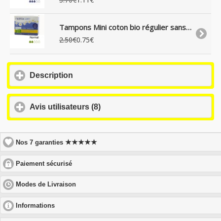
Tampons Mini coton bio régulier sans applicateur x10
2.50€
0.75€
click
Description
to
expand
contents
click
Avis utilisateurs (8)
to
expand
contents
★★★★★
Nos 7 garanties
click
Paiement sécurisé
to
expand
click
Modes de Livraison
contents
to
expand
click
Informations
contents
to