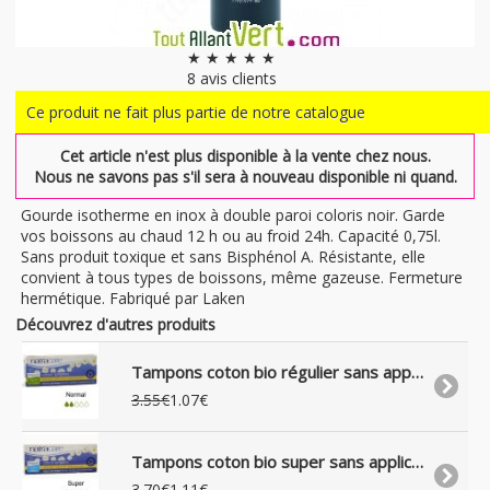
★ ★ ★ ★ ★
8
avis clients
Ce produit ne fait plus partie de notre catalogue
Cet article n'est plus disponible à la vente chez nous.
Nous ne savons pas s'il sera à nouveau disponible ni quand.
Gourde isotherme en inox à double paroi coloris noir. Garde
vos boissons au chaud 12 h ou au froid 24h. Capacité 0,75l.
Sans produit toxique et sans Bisphénol A. Résistante, elle
convient à tous types de boissons, même gazeuse. Fermeture
hermétique. Fabriqué par Laken
Découvrez d'autres produits
Tampons coton bio régulier sans applicateur, boite de 20
3.55€
1.07€
Tampons coton bio super sans applicateur, boite de 20
3.70€
1.11€