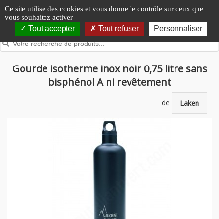
Panneau de gestion des cookies
Ce site utilise des cookies et vous donne le contrôle sur ceux que
vous souhaitez activer
Tout accepter
Tout refuser
Personnaliser
Gourde isotherme inox noir 0,75 litre sans
bisphénol A ni revêtement
de
Laken