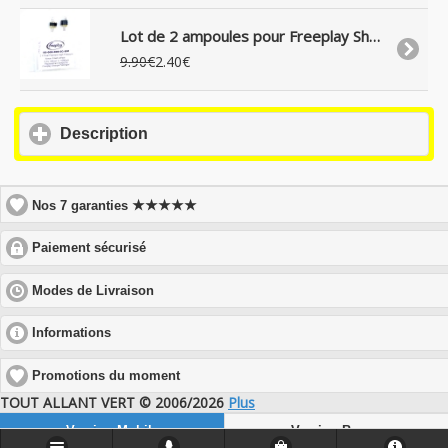
Lot de 2 ampoules pour Freeplay Sherpa
9.90€
2.40€
click
Description
to
expand
contents
★★★★★
Nos 7 garanties
click
Paiement sécurisé
to
expand
click
Modes de Livraison
contents
to
expand
click
Informations
contents
to
expand
Promotions du moment
contents
TOUT ALLANT VERT © 2006/2026
Plus
Version Mobile
Version Bureau