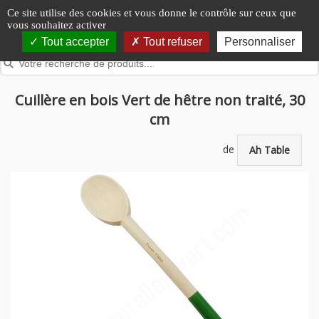
Panneau de gestion des cookies
Ce site utilise des cookies et vous donne le contrôle sur ceux que
vous souhaitez activer
Tout accepter
Tout refuser
Personnaliser
Cuillère en bois Vert de hêtre non traité, 30
cm
de
Ah Table