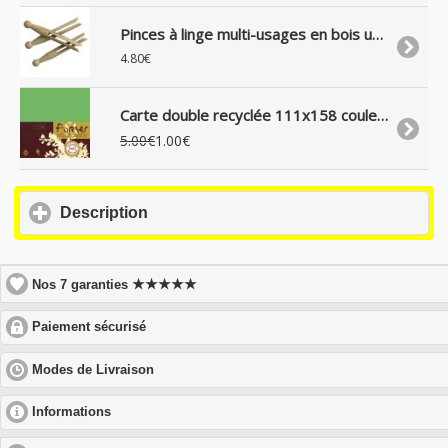
Pinces à linge multi-usages en bois uniquement, lot de 25
4.80€
Carte double recyclée 111x158 couleur Vert Mousse Forever 210g, x25
5.00€
1.00€
click
Description
to
expand
contents
★★★★★
Nos 7 garanties
click
Paiement sécurisé
to
expand
click
Modes de Livraison
contents
to
expand
click
Informations
contents
to