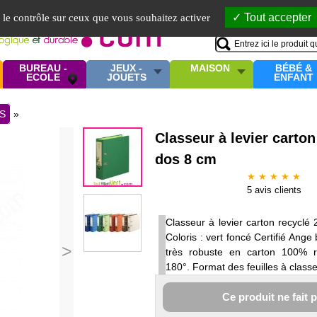
Mo
Tout accepter
e le contrôle sur ceux que vous souhaitez activer
BUREAU -
JEUX -
MAISON
BÉBÉ &
ECOLE
JOUETS
ENFANT
S
»
Classeur à levier carton
dos 8 cm
★ ★ ★ ★ ★
5
avis clients
Classeur à levier carton recycl
Coloris : vert foncé Certifié Ange
>
très robuste en carton 100% 
180°. Format des feuilles à classe
Ce produit ne fait 