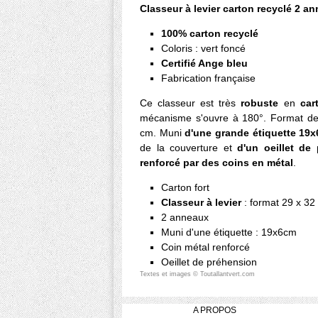
Classeur à levier carton recyclé 2 a
100% carton recyclé
Coloris : vert foncé
Certifié Ange bleu
Fabrication française
Ce classeur est très
robuste
en
car
mécanisme s'ouvre à 180°. Format des 
cm. Muni
d'une grande étiquette 19
de la couverture et
d'un oeillet de
renforcé par des coins en métal
.
Carton fort
Classeur à levier
: format 29 x 3
2 anneaux
Muni d'une étiquette : 19x6cm
Coin métal renforcé
Oeillet de préhension
Textes et images © Toutallantvert.com
A PROPOS