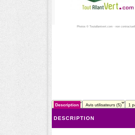
Photos © Toutallantvert.com - non contractuel
Description
Avis utilisateurs (5)
1 p
DESCRIPTION