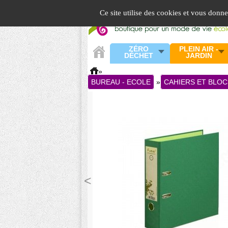
Panneau de gestion des cookies
Ce site utilise des cookies et vous donn
ZÉRO
PLEIN AIR -
DÉCHET
JARDIN
»
BUREAU - ECOLE
»
CAHIERS ET BLOC
<