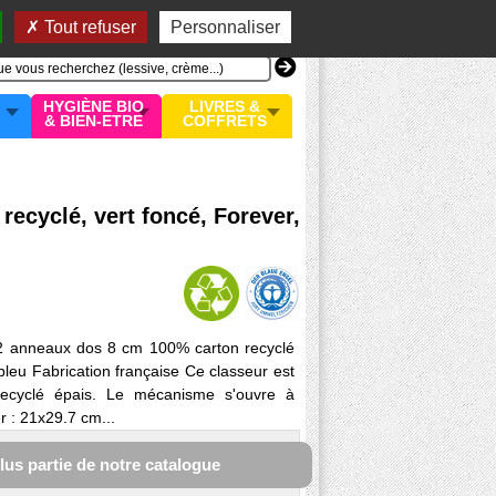
n compte
MON PANIER
0 article
Tout refuser
Personnaliser
HYGIÈNE BIO
LIVRES &
& BIEN-ETRE
COFFRETS
 recyclé, vert foncé, Forever,
é 2 anneaux dos 8 cm 100% carton recyclé
 bleu Fabrication française Ce classeur est
recyclé épais. Le mécanisme s'ouvre à
r : 21x29.7 cm...
plus partie de notre catalogue