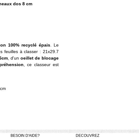
nneaux dos 8 cm
ton 100% recyclé épais
. Le
feuilles à classer : 21x29.7
x6cm
, d'un
oeillet de blocage
 préhension
, ce classeur est
2 cm
BESOIN D'AIDE?
DECOUVREZ