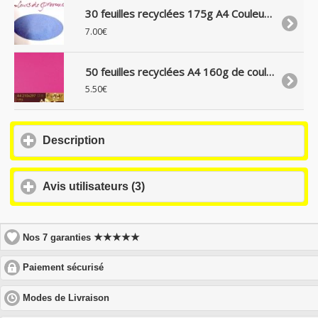
30 feuilles recyclées 175g A4 Couleurs de Provence
7.00€
50 feuilles recyclées A4 160g de couleur Gamme Forever
5.50€
click
Description
to
expand
contents
click
Avis utilisateurs (3)
to
expand
contents
★★★★★
Nos 7 garanties
click
Paiement sécurisé
to
expand
click
Modes de Livraison
contents
to