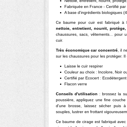
Nettoie, entretient, nourrit, protège
Fabriquée en France - Certifié par
A base d'ingrédients biologiques (
Ce baume pour cuir est fabriqué 
nettoie, entretient, nourrit, protège
chaussures, sacs, vêtements...
pour u
cuir.
Très économique car concentré
, il 
sur les chaussures pour les protéger. I
Laisse le cuir respirer
Couleur au choix : Incolore, Noir 
Certifié par Ecocert : Ecodétergent
Flacon verre
Conseils d'utilisation
: brossez la su
poussière, appliquez une fine couche
d'une brosse, laissez sécher puis à
souples, lustrer en frottant vigoureusem
Ce baume de cirage est fabriqué avec 