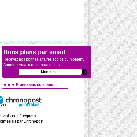
Bons plans par email
Recevez nos bonnes affaires écolos du moment.
Abonnez vous à notre newsletters.
★ ★ ★
Promotions du moment
Livraison J+1 express
oint relais par Chronopost