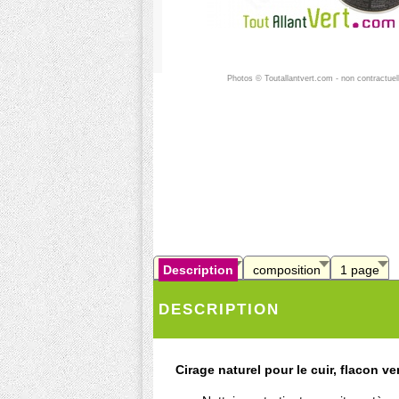
Photos © Toutallantvert.com - non contractuel
Description
composition
1 page
DESCRIPTION
Cirage naturel pour le cuir, flacon ver