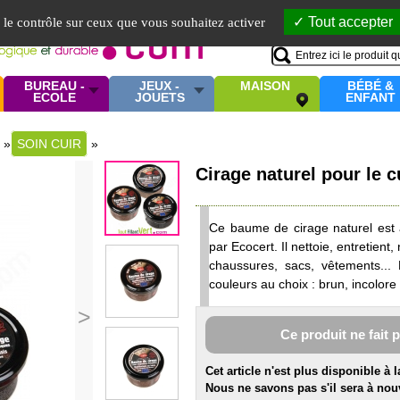
Mo
Tout accepter
e le contrôle sur ceux que vous souhaitez activer
BUREAU -
JEUX -
MAISON
BÉBÉ &
ECOLE
JOUETS
ENFANT
»
SOIN CUIR
»
Cirage naturel pour le c
Ce baume de cirage naturel est à
par Ecocert. Il nettoie, entretient, 
chaussures, sacs, vêtements...
couleurs au choix : brun, incolore 
>
Ce produit ne fait 
Cet article n'est plus disponible à 
Nous ne savons pas s'il sera à nou