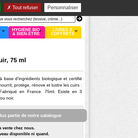
n compte
MON PANIER
0 article
Tout refuser
Personnaliser
HYGIÈNE BIO
LIVRES &
& BIEN-ETRE
COFFRETS
uir, 75 ml
 base d'ingrédients biologique et certifié
nourrit, protège, rénove et lustre les cuirs :
 Fabriqué en France. 75ml. Existe en 3
ou noir.
plus partie de notre catalogue
la vente chez nous.
veau disponible ni quand.