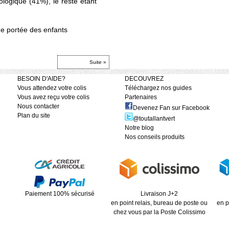
iologique (41%), le reste étant
 de portée des enfants
Suite »
BESOIN D'AIDE?
DECOUVREZ
Vous attendez votre colis
Téléchargez nos guides
Vous avez reçu votre colis
Partenaires
Nous contacter
Devenez Fan sur Facebook
Plan du site
@toutallantvert
Notre blog
Nos conseils produits
Paiement 100% sécurisé
Livraison J+2
en point relais, bureau de poste ou
en p
chez vous par la Poste Colissimo