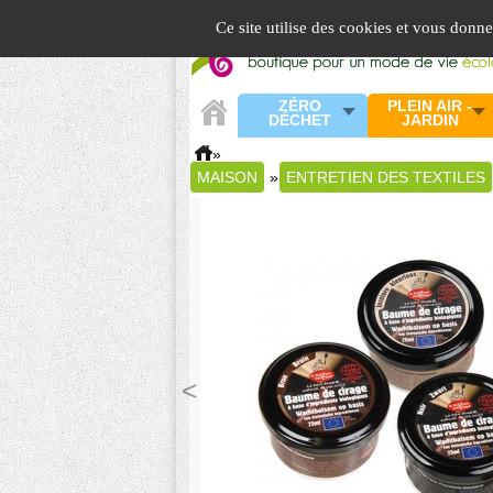
Panneau de gestion des cookies
Ce site utilise des cookies et vous donn
ZÉRO
PLEIN AIR -
DÉCHET
JARDIN
»
MAISON
»
ENTRETIEN DES TEXTILES
<