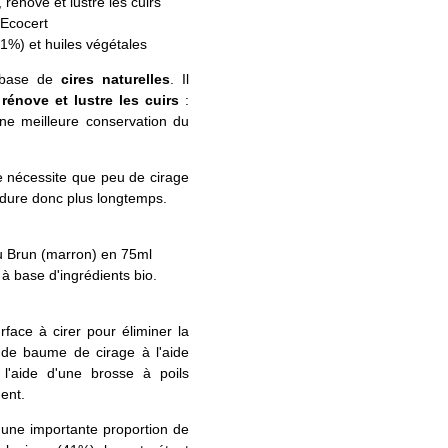
, rénove et lustre les cuirs
 Ecocert
41%) et huiles végétales
à base de
cires naturelles
. Il
, rénove et lustre les cuirs
:
ne meilleure conservation du
ne nécessite que peu de cirage
l dure donc plus longtemps.
ou Brun (marron) en 75ml
 à base d'ingrédients bio.
rface à cirer pour éliminer la
 de baume de cirage à l'aide
 l'aide d'une brosse à poils
ent.
une importante proportion de