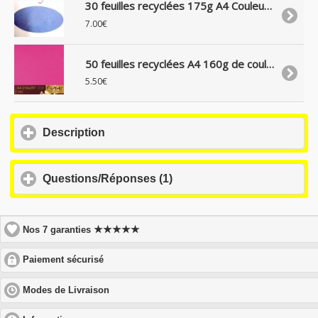
30 feuilles recyclées 175g A4 Couleurs de Provence
7.00€
50 feuilles recyclées A4 160g de couleur Gamme Forever
5.50€
click
Description
to
expand
contents
click
Questions/Réponses (1)
to
expand
contents
★★★★★
Nos 7 garanties
click
Paiement sécurisé
to
expand
click
Modes de Livraison
contents
to
expand