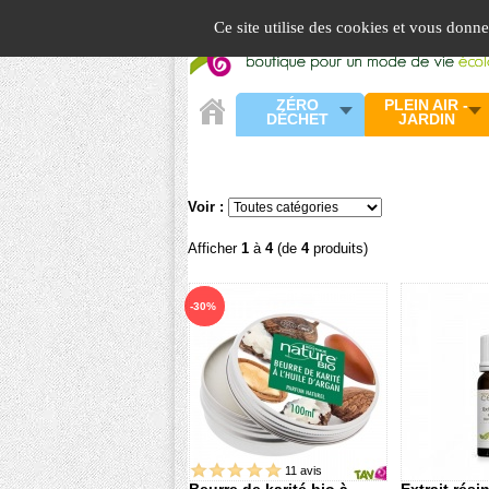
Panneau de gestion des cookies
Ce site utilise des cookies et vous donn
ZÉRO
PLEIN AIR -
DÉCHET
JARDIN
Voir :
Afficher
1
à
4
(de
4
produits)
-30%
11 avis