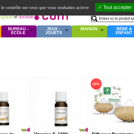
Mo
Tout accepter
e le contrôle sur ceux que vous souhaitez activer
BUREAU -
JEUX -
MAISON
BÉBÉ &
ECOLE
JOUETS
ENFANT
-50%