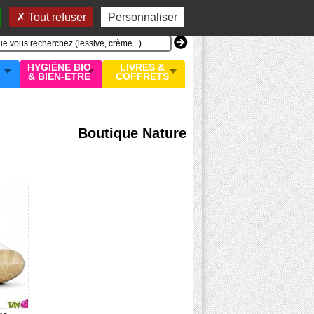
n compte
MON PANIER
0 article
Tout refuser
Personnaliser
HYGIÈNE BIO
LIVRES &
& BIEN-ETRE
COFFRETS
Boutique Nature