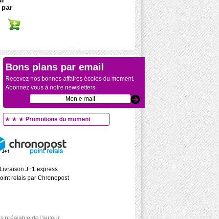
ur
 par
Bons plans par email
Recevez nos bonnes affaires écolos du moment.
Abonnez vous à notre newsletters.
★ ★ ★
Promotions du moment
Livraison J+1 express
oint relais par Chronopost
 préalable de l'auteur.