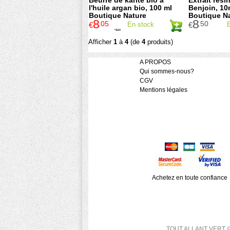
Beurre de karité bio à
Extrait rési
l'huile argan bio, 100 ml
Benjoin, 10m
Boutique Nature
Boutique N
8
8
.05
.50
€
En stock
€
11
.50
€
Afficher
1
à
4
(de
4
produits)
A PROPOS
Qui sommes-nous?
CGV
Mentions légales
Achetez en toute confiance
TOUT ALLANT VERT © 200