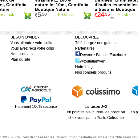
neux de
Vitamine E, 100%
Diffuseur Brumisate
l, Centifolia
naturelle, 10ml, Centifolia
d'huiles essentielles
ature
Boutique Nature
ultrasons Boutique
5
24
Nature
.90
.95
En stock
€
En stock
€
En stock
49
.90
€
BESOIN D'AIDE?
DECOUVREZ
Vous attendez votre colis
Téléchargez nos guides
Vous avez reçu votre colis
Partenaires
Nous contacter
Devenez Fan sur Facebook
Plan du site
@toutallantvert
Notre blog
Nos conseils produits
Paiement 100% sécurisé
Livraison J+2
en point relais, bureau de poste ou
en p
chez vous par la Poste Colissimo
6/2026 Tous droits réservés, reproduction partielle ou totale interdite sans l'avis