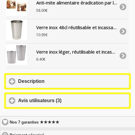
Anti-mite alimentaire éradication par lutte biologique - Trichogrammes x16
58.00€
Verre inox 48cl réutilisable et incassable
10.95€
Verre inox léger, réutilisable et incassable
6.40€
click
Description
to
expand
contents
click
Avis utilisateurs (3)
to
expand
contents
★★★★★
Nos 7 garanties