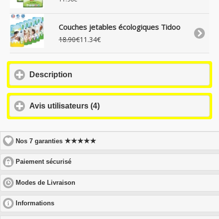
Couches jetables écologiques Tidoo
18.90€
11.34€
click
Description
to
expand
contents
click
Avis utilisateurs (4)
to
expand
contents
★★★★★
Nos 7 garanties
click
Paiement sécurisé
to
expand
click
Modes de Livraison
contents
to
expand
click
Informations
contents
to