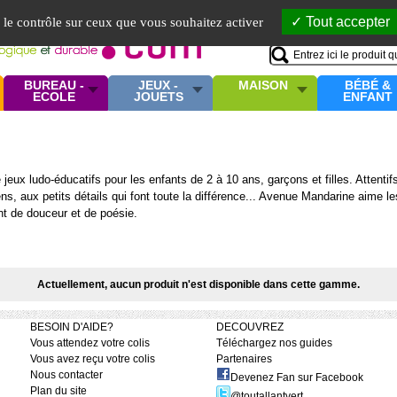
Mo
Tout accepter
e le contrôle sur ceux que vous souhaitez activer
BUREAU -
JEUX -
MAISON
BÉBÉ &
ECOLE
JOUETS
ENFANT
ux ludo-éducatifs pour les enfants de 2 à 10 ans, garçons et filles. Attentifs
ns, aux petits détails qui font toute la différence... Avenue Mandarine aime les 
nt de douceur et de poésie.
Actuellement, aucun produit n'est disponible dans cette gamme.
BESOIN D'AIDE?
DECOUVREZ
Vous attendez votre colis
Téléchargez nos guides
Vous avez reçu votre colis
Partenaires
Nous contacter
Devenez Fan sur Facebook
Plan du site
@toutallantvert