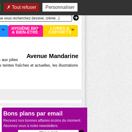
n compte
MON PANIER
0 article
Tout refuser
Personnaliser
HYGIÈNE BIO
LIVRES &
& BIEN-ETRE
COFFRETS
Avenue Mandarine
 aux jolies
teintes fraîches et actuelles, les illustrations
Bons plans par email
Recevez nos bonnes affaires écolos du moment.
Abonnez vous à notre newsletters.