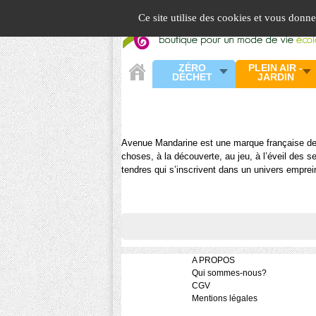
Panneau de gestion des cookies
Ce site utilise des cookies et vous donn
ZÉRO
PLEIN AIR -
DÉCHET
JARDIN
Avenue Mandarine est une marque française de je
choses, à la découverte, au jeu, à l’éveil des se
tendres qui s’inscrivent dans un univers emprei
A PROPOS
Qui sommes-nous?
CGV
Mentions légales