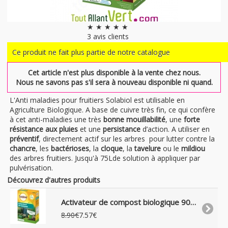
★ ★ ★ ★ ★
3
avis clients
Ce produit ne fait plus partie de notre catalogue
Cet article n'est plus disponible à la vente chez nous.
Nous ne savons pas s'il sera à nouveau disponible ni quand.
L'Anti maladies pour fruitiers Solabiol est utilisable en
Agriculture Biologique. A base de cuivre très fin, ce qui confère
à cet anti-maladies une très
bonne mouillabilité
, une
forte
résistance aux pluies
et une
persistance
d’action. A utiliser en
préventif
, directement actif sur les arbres pour lutter contre la
chancre
, les
bactérioses
, la
cloque
, la
tavelure
ou le
mildiou
des arbres fruitiers. Jusqu'à 75Lde solution à appliquer par
pulvérisation.
Découvrez d'autres produits
Activateur de compost biologique 900g, Solabiol
8.90€
7.57€