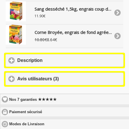
Sang desséché 1,5kg, engrais coup de fouet, agrée bio, Solabiol
11.90€
Corne Broyée, engrais de fond agrée bio, 1,5kg, Solabiol
10.80€
8.64€
click
Description
to
expand
contents
click
Avis utilisateurs (3)
to
expand
contents
★★★★★
Nos 7 garanties
click
Paiement sécurisé
to
expand
click
Modes de Livraison
contents