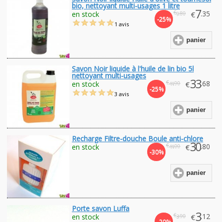
bio, nettoyant multi-usages 1 litre
7
€
.35
en stock
€
.80
9
-25%
1 avis
panier
Savon Noir liquide à l'huile de lin bio 5l
nettoyant multi-usages
33
€
.68
en stock
€
.90
44
-25%
3 avis
panier
Recharge Filtre-douche Boule anti-chlore
30
€
.80
en stock
€
.00
44
-30%
panier
Porte savon Luffa
3
€
.12
en stock
€
.90
3
-20%