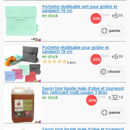
Pochette réutilisable vert pour goûter et
sandwich 18 cm
6
€
.96
en stock
€
.95
9
-30%
panier
Pochette réutilisable pour goûter et
sandwich 18 cm
6
€
.96
en stock
€
.95
9
-30%
2 avis
choisir
Savon Noir liquide Huile d'olive et tournesol
bio, nettoyant multi-usages 5 litres
32
€
.18
en stock
€
.90
42
-25%
panier
Savon Noir liquide Huile d'olive et tournesol