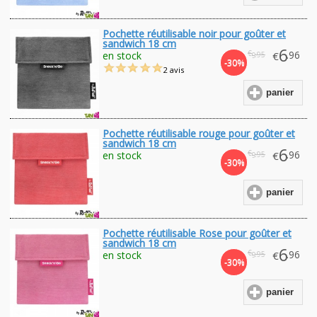
Pochette réutilisable noir pour goûter et
sandwich 18 cm
6
€
.96
en stock
€
.95
9
-30%
2 avis
panier
Pochette réutilisable rouge pour goûter et
sandwich 18 cm
6
€
.96
en stock
€
.95
9
-30%
panier
Pochette réutilisable Rose pour goûter et
sandwich 18 cm
6
€
.96
en stock
€
.95
9
-30%
panier