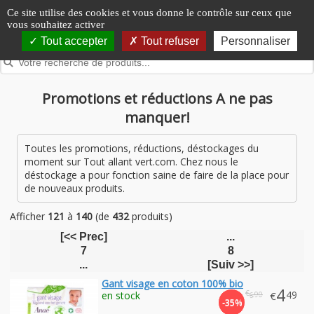
Panneau de gestion des cookies
Ce site utilise des cookies et vous donne le contrôle sur ceux que
vous souhaitez activer
Tout accepter
Tout refuser
Personnaliser
Promotions et réductions A ne pas
manquer!
Toutes les promotions, réductions, déstockages du
moment sur Tout allant vert.com. Chez nous le
déstockage a pour fonction saine de faire de la place pour
de nouveaux produits.
Afficher
121
à
140
(de
432
produits)
[<< Prec]
...
7
8
...
[Suiv >>]
Gant visage en coton 100% bio
4
€
.49
en stock
€
.90
6
-35%