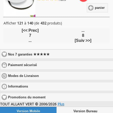
panier
Afficher
121
à
140
(de
432
produits)
[<< Prec]
...
7
8
...
[Suiv >>]
★★★★★
Nos 7 garanties
click
Paiement sécurisé
to
expand
click
Modes de Livraison
contents
to
expand
click
Informations
contents
to
expand
Promotions du moment
contents
TOUT ALLANT VERT © 2006/2026
Plus
Version Mobile
Version Bureau