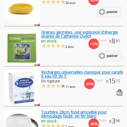
20 avis
panier
Graines germées, une explosion d'énergie
vivante de Catherine Oudot
8
€
.91
en stock
€
.90
9
-10%
2 avis
panier
Recharges universelles classique pour carafe
à eau lot de 5
15
€
.12
En rupture
€
.60
21
-30%
11 avis
Tourtière 28cm fond amovible pour
démoulage facile, en fer blanc
3
€
.96
en stock
€
.90
9
-60%
1 avis