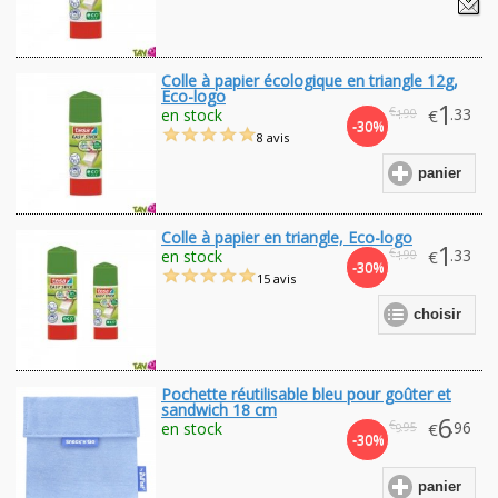
Colle à papier écologique en triangle 12g,
Eco-logo
1
€
.33
en stock
€
.90
1
-30%
8 avis
panier
Colle à papier en triangle, Eco-logo
1
€
.33
en stock
€
.90
1
-30%
15 avis
choisir
Pochette réutilisable bleu pour goûter et
sandwich 18 cm
6
€
.96
en stock
€
.95
9
-30%
panier