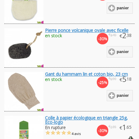
panier
Pierre ponce volcanique ovale avec ficelle
2
€
.38
en stock
€
.40
3
-30%
panier
Gant du hammam lin et coton bio, 23 cm
5
€
.18
en stock
€
.90
6
-25%
panier
Colle à papier écologique en triangle 25g,
Eco-logo
1
€
.65
En rupture
€
.35
2
-30%
4 avis