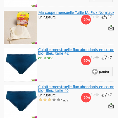
Ma coupe mensuelle Taille M, Flux Normaux
5
€
.07
En rupture
€
.90
16
-70%
Culotte menstruelle flux abondants en coton
bio, Bleu, taille 42
7
€
.47
en stock
€
.90
24
-70%
panier
Culotte menstruelle flux abondants en coton
bio, Bleu, taille 40
7
€
.47
En rupture
€
.90
24
-70%
1 avis