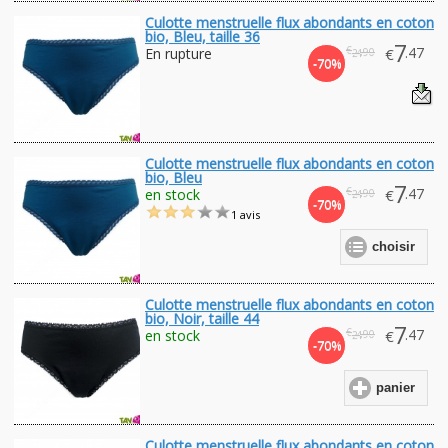
Culotte menstruelle flux abondants en coton
bio, Bleu, taille 36
7
€
.47
En rupture
€
.90
24
-70%
Culotte menstruelle flux abondants en coton
bio, Bleu
7
€
.47
en stock
€
.90
24
-70%
1 avis
choisir
Culotte menstruelle flux abondants en coton
bio, Noir, taille 44
7
€
.47
en stock
€
.90
24
-70%
panier
Culotte menstruelle flux abondants en coton