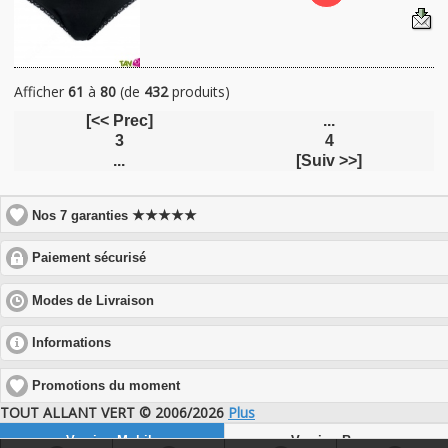
Afficher
61
à
80
(de
432
produits)
[<< Prec]
...
3
4
...
[Suiv >>]
★★★★★
Nos 7 garanties
click
Paiement sécurisé
to
expand
click
Modes de Livraison
contents
to
expand
click
Informations
contents
to
expand
Promotions du moment
contents
TOUT ALLANT VERT © 2006/2026
Plus
Version Mobile
Version Bureau