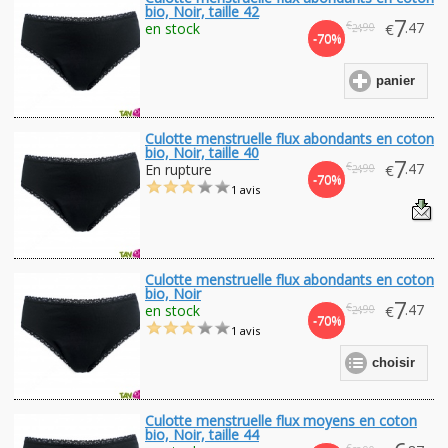
bio, Noir, taille 42
7
€
.47
en stock
€
.90
24
-70%
panier
Culotte menstruelle flux abondants en coton
bio, Noir, taille 40
7
€
.47
En rupture
€
.90
24
-70%
1 avis
Culotte menstruelle flux abondants en coton
bio, Noir
7
€
.47
en stock
€
.90
24
-70%
1 avis
choisir
Culotte menstruelle flux moyens en coton
bio, Noir, taille 44
€