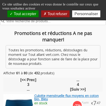
Panneau de gestion des cookies
Ce site utilise des cookies et vous donne le contrôle sur ceux que
vous souhaitez activer
Tout accepter
Tout refuser
Personnaliser
Promotions et réductions A ne pas
manquer!
Toutes les promotions, réductions, déstockages du
moment sur Tout allant vert.com. Chez nous le
déstockage a pour fonction saine de faire de la place pour
de nouveaux produits.
Afficher
61
à
80
(de
432
produits)
[<< Prec]
...
3
4
...
[Suiv >>]
Culotte menstruelle flux moyens en coton
bio, Bleu
7
€
.47
en stock
€
.90
24
-70%