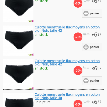
6
.87
en stock
€
.90
22
-70%
panier
Culotte menstruelle flux moyens en coton
bio, Noir, taille 42
6
€
.87
en stock
€
.90
22
-70%
panier
Culotte menstruelle flux moyens en coton
bio, Noir, taille 42
6
€
.87
en stock
€
.90
22
-70%
panier
Culotte menstruelle flux moyens en coton
bio, Noir, taille 40
6
€
.87
En rupture
€
.90
22
-70%