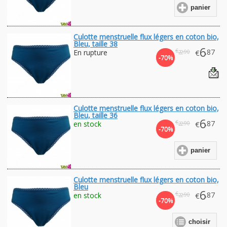
panier
Culotte menstruelle flux légers en coton bio,
Bleu, taille 38
6
€
.87
En rupture
€
.90
22
-70%
Culotte menstruelle flux légers en coton bio,
Bleu, taille 36
6
€
.87
en stock
€
.90
22
-70%
panier
Culotte menstruelle flux légers en coton bio,
Bleu
6
€
.87
en stock
€
.90
22
-70%
choisir