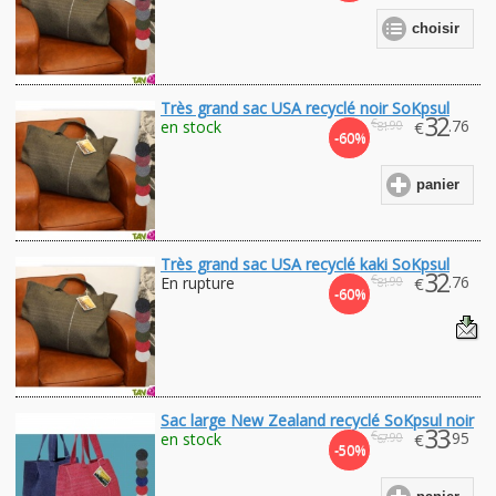
choisir
Très grand sac USA recyclé noir SoKpsul
32
€
.76
en stock
€
.90
81
-60%
panier
Très grand sac USA recyclé kaki SoKpsul
32
€
.76
En rupture
€
.90
81
-60%
Sac large New Zealand recyclé SoKpsul noir
33
€
.95
en stock
€
.90
67
-50%