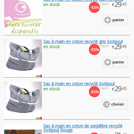
29
€
.45
en stock
€
.90
58
-50%
panier
Sac à main en coton recyclé gris SoKpsul
29
€
.45
en stock
€
.90
58
-50%
panier
Sac à main en coton recyclé SoKpsul
29
€
.45
en stock
€
.90
58
-50%
choisir
Sac à main en coton de serpillère recyclé
SoKpsul Rouge
€