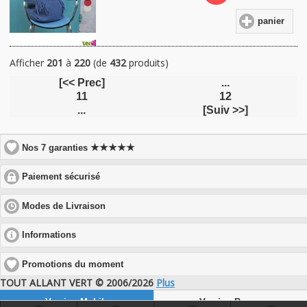
panier
Afficher
201
à
220
(de
432
produits)
[<< Prec]
...
11
12
...
[Suiv >>]
★★★★★
Nos 7 garanties
click
Paiement sécurisé
to
expand
click
Modes de Livraison
contents
to
expand
click
Informations
contents
to
expand
Promotions du moment
contents
TOUT ALLANT VERT © 2006/2026
Plus
Version Mobile
Version Bureau