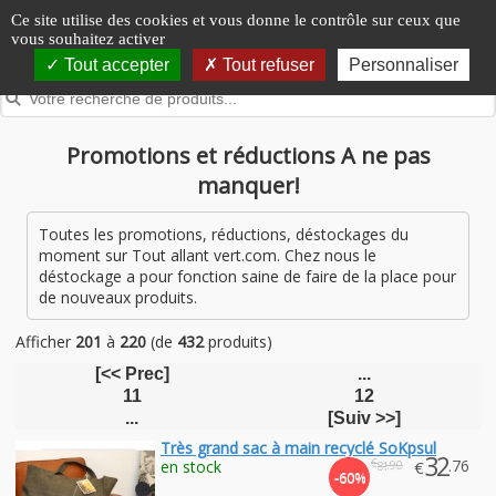
Panneau de gestion des cookies
Ce site utilise des cookies et vous donne le contrôle sur ceux que
vous souhaitez activer
Tout accepter
Tout refuser
Personnaliser
Promotions et réductions A ne pas
manquer!
Toutes les promotions, réductions, déstockages du
moment sur Tout allant vert.com. Chez nous le
déstockage a pour fonction saine de faire de la place pour
de nouveaux produits.
Afficher
201
à
220
(de
432
produits)
[<< Prec]
...
11
12
...
[Suiv >>]
Très grand sac à main recyclé SoKpsul
32
€
.76
en stock
€
.90
81
-60%