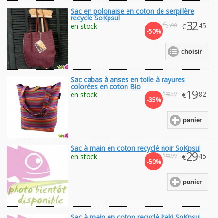
Sac en polonaise en coton de serpillère
recyclé SoKpsul
32
€
.45
en stock
€
.90
64
-50%
choisir
Sac cabas à anses en toile à rayures
colorées en coton Bio
19
€
.82
en stock
€
.50
30
-35%
panier
Sac à main en coton recyclé noir SoKpsul
29
€
.45
en stock
€
.90
58
-50%
panier
Sac à main en coton recyclé kaki SoKpsul