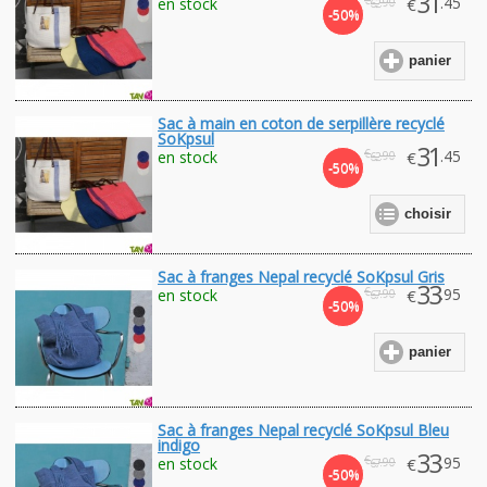
31
.45
en stock
€
.90
62
-50%
panier
Sac à main en coton de serpillère recyclé
SoKpsul
31
€
.45
en stock
€
.90
62
-50%
choisir
Sac à franges Nepal recyclé SoKpsul Gris
33
€
.95
en stock
€
.90
67
-50%
panier
Sac à franges Nepal recyclé SoKpsul Bleu
indigo
33
€
.95
en stock
€
.90
67
-50%