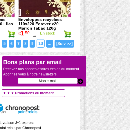
ées
Enveloppes recyclées
0 Lilas
110x220 Forever x20
Marron Tabac 120g
1
.50
€
En stock
3
.80
€
10
5
6
7
8
9
...
[Suiv >>]
Bons plans par email
Recevez nos bonnes affaires écolos du moment.
Abonnez vous à notre newsletters.
★ ★ ★
Promotions du moment
Livraison J+1 express
oint relais par Chronopost