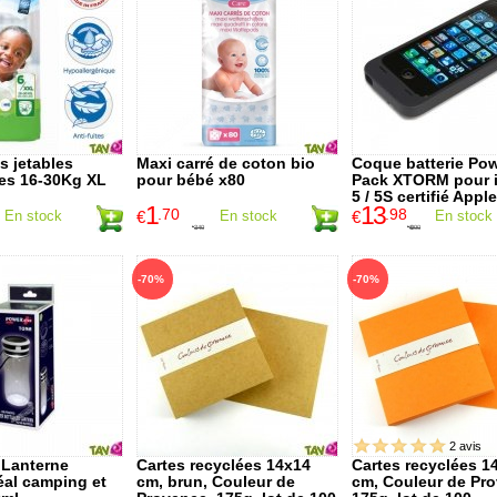
s jetables
Maxi carré de coton bio
Coque batterie Po
es 16-30Kg XL
pour bébé x80
Pack XTORM pour 
5 / 5S certifié Apple
1
13
.70
.98
En stock
€
En stock
€
En stock
3
.40
69
.90
€
€
-70%
-70%
2 avis
 Lanterne
Cartes recyclées 14x14
Cartes recyclées 1
déal camping et
cm, brun, Couleur de
cm, Couleur de Pr