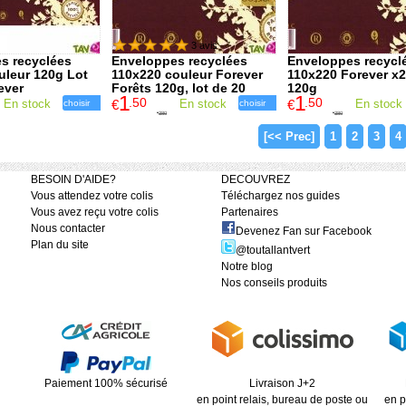
3 avis
s recyclées
Enveloppes recyclées
Enveloppes recycl
uleur 120g Lot
110x220 couleur Forever
110x220 Forever x2
ever
Forêts 120g, lot de 20
120g
1
1
.50
.50
En stock
€
En stock
€
En stock
choisir
choisir
3
.80
3
.80
€
€
[<< Prec]
1
2
3
4
BESOIN D'AIDE?
DECOUVREZ
Vous attendez votre colis
Téléchargez nos guides
Vous avez reçu votre colis
Partenaires
Nous contacter
Devenez Fan sur Facebook
Plan du site
@toutallantvert
Notre blog
Nos conseils produits
Paiement 100% sécurisé
Livraison J+2
en point relais, bureau de poste ou
en p