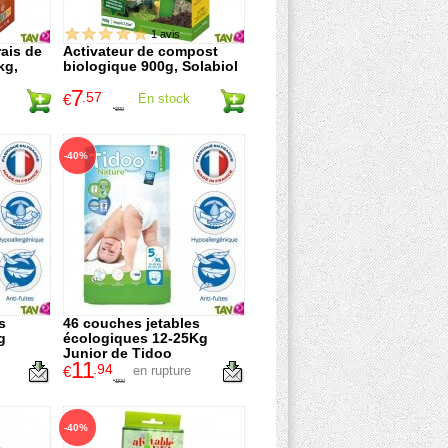
1 avis
ais de
Activateur de compost
kg,
biologique 900g, Solabiol
7
.57
€
En stock
8
.90
€
-40%
s
46 couches jetables
g
écologiques 12-25Kg
Junior de Tidoo
11
.94
€
en rupture
19
.90
€
-40%