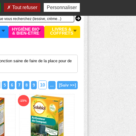
n compte
MON PANIER
0 article
Tout refuser
Personnaliser
HYGIÈNE BIO
LIVRES &
& BIEN-ETRE
COFFRETS
ction saine de faire de la place pour de
10
5
6
7
8
9
...
[Suiv >>]
-15%