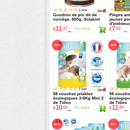
1 avis
Goudron de pin dit de
Pièges an
norvège, 600g, Solabiol
jaunes po
d'intérieur
11
7
.37
.92
€
En stock
€
18
.95
9
.90
€
€
-40%
-40%
1 avis
58 couches jetables
56 couche
écologiques 3-6Kg Mini 2
écologiqu
de Tidoo
de Tidoo
10
11
.50
.94
€
En stock
€
17
.50
19
.90
€
€
-40%
-40%