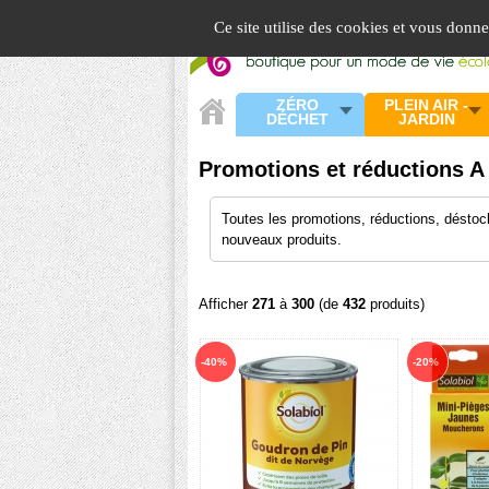
Panneau de gestion des cookies
Ce site utilise des cookies et vous donn
ZÉRO
PLEIN AIR -
DÉCHET
JARDIN
Promotions et réductions A
Toutes les promotions, réductions, déstoc
nouveaux produits.
Afficher
271
à
300
(de
432
produits)
-40%
-20%