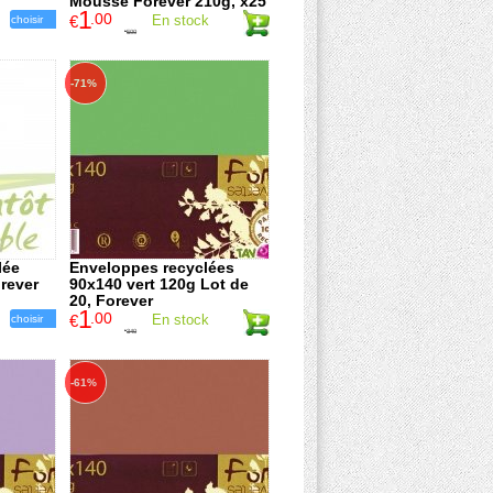
Mousse Forever 210g, x25
1
.00
€
En stock
choisir
5
.00
€
-71%
lée
Enveloppes recyclées
rever
90x140 vert 120g Lot de
20, Forever
1
.00
€
En stock
choisir
3
.40
€
-61%