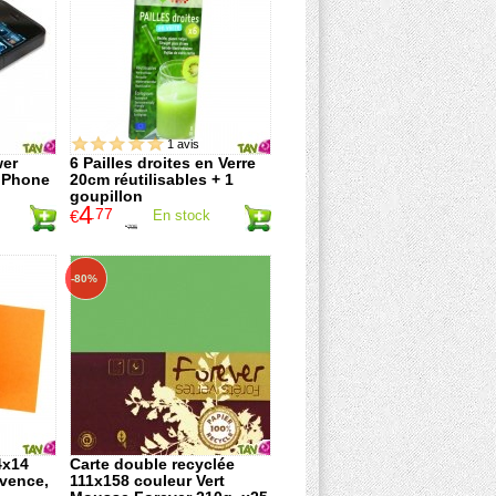
1 avis
wer
6 Pailles droites en Verre
iPhone
20cm réutilisables + 1
goupillon
4
.77
€
En stock
7
.95
€
-80%
4x14
Carte double recyclée
ovence,
111x158 couleur Vert