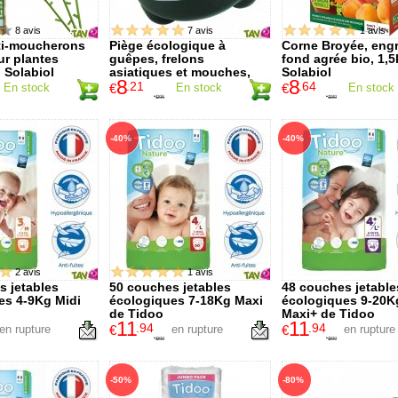
8 avis
7 avis
1 avis
ti-moucherons
Piège écologique à
Corne Broyée, engr
ur plantes
guêpes, frelons
fond agrée bio, 1,5
, Solabiol
asiatiques et mouches,
Solabiol
8
8
volume: 2.4L. Guêp'Clac.
.21
.64
En stock
€
En stock
€
En stock
10
.95
10
.80
€
€
-40%
-40%
2 avis
1 avis
s jetables
50 couches jetables
48 couches jetable
es 4-9Kg Midi
écologiques 7-18Kg Maxi
écologiques 9-20K
de Tidoo
Maxi+ de Tidoo
11
11
.94
.94
en rupture
€
en rupture
€
en rupture
19
.90
19
.90
€
€
-50%
-80%