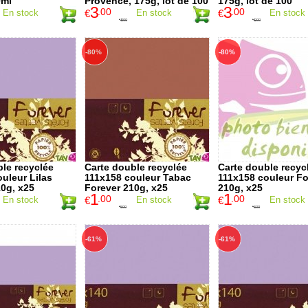
0ml
Provence, 175g, lot de 100
175g, lot de 100
3
3
.00
.00
En stock
€
En stock
€
En stock
10
.00
10
.00
€
€
-80%
-80%
le recyclée
Carte double recyclée
Carte double recyc
uleur Lilas
111x158 couleur Tabac
111x158 couleur Fo
10g, x25
Forever 210g, x25
210g, x25
1
1
.00
.00
En stock
€
En stock
€
En stock
5
.00
5
.00
€
€
-61%
-61%