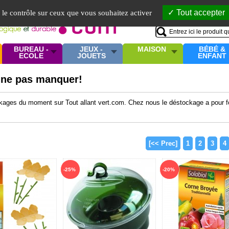
Mo
Tout accepter
e le contrôle sur ceux que vous souhaitez activer
BUREAU -
JEUX -
MAISON
BÉBÉ &
ECOLE
JOUETS
ENFANT
 ne pas manquer!
kages du moment sur Tout allant vert.com. Chez nous le déstockage a pour fon
[<< Prec]
1
2
3
4
-25%
-20%