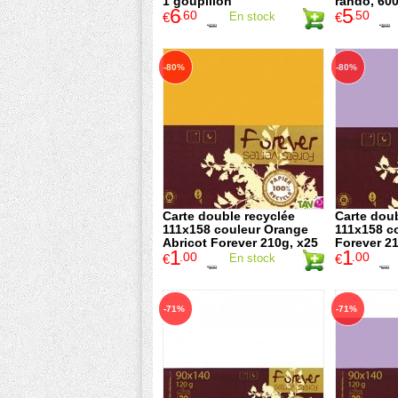
1 goupillon
rando, 60
6
5
.60
.50
€
En stock
€
8
.30
16
.00
€
€
-80%
-80%
Carte double recyclée
Carte doub
111x158 couleur Orange
111x158 co
Abricot Forever 210g, x25
Forever 2
1
1
.00
.00
€
En stock
€
5
.00
5
.00
€
€
-71%
-71%