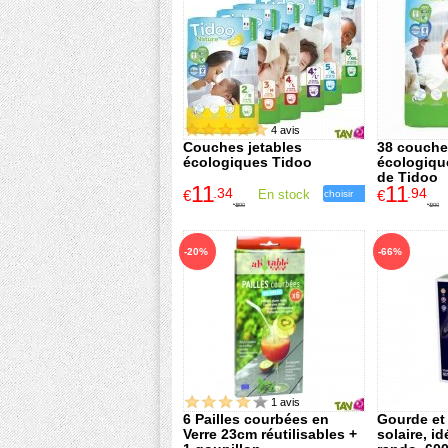
4 avis
Couches jetables
38 couche
écologiques Tidoo
écologiqu
de Tidoo
11
11
.34
.94
€
En stock
€
choisir
18
.90
19
.90
€
€
-20%
-66%
1 avis
6 Pailles courbées en
Gourde et
Verre 23cm réutilisables +
solaire, i