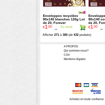
Enveloppes recyclées
Enveloppe
90x140 blanches 120g Lot
90x140 co
de 20, Forever
de 20, For
1
1
.00
.00
€
En stock
€
3
.40
3
.40
€
€
Afficher
271
à
300
(de
432
produits)
A PROPOS
Qui sommes-nous?
CGV
Mentions légales
Achetez en toute confiance