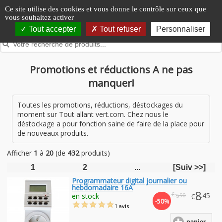
Panneau de gestion des cookies
Ce site utilise des cookies et vous donne le contrôle sur ceux que
vous souhaitez activer
Tout accepter
Tout refuser
Personnaliser
Promotions et réductions A ne pas
manquer!
Toutes les promotions, réductions, déstockages du
moment sur Tout allant vert.com. Chez nous le
déstockage a pour fonction saine de faire de la place pour
de nouveaux produits.
Afficher
1
à
20
(de
432
produits)
1
2
...
[Suiv >>]
Programmateur digital journalier ou
hebdomadaire 16A
8
€
.45
en stock
€
.90
16
-50%
1 avis