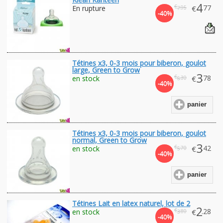
4
€
.77
En rupture
€
.95
7
-40%
Tétines x3, 0-3 mois pour biberon, goulot
large, Green to Grow
3
€
.78
en stock
€
.30
6
-40%
panier
Tétines x3, 0-3 mois pour biberon, goulot
normal, Green to Grow
3
€
.42
en stock
€
.70
5
-40%
panier
Tétines Lait en latex naturel, lot de 2
2
€
.28
en stock
€
.80
3
-40%