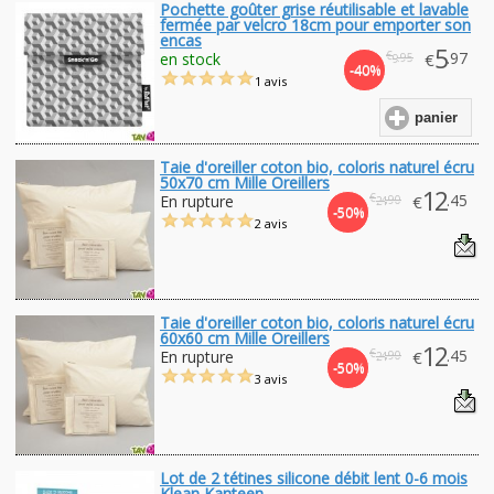
Pochette goûter grise réutilisable et lavable
fermée par velcro 18cm pour emporter son
encas
5
€
.97
en stock
€
.95
9
-40%
1 avis
panier
Taie d'oreiller coton bio, coloris naturel écru
50x70 cm Mille Oreillers
12
€
.45
En rupture
€
.90
24
-50%
2 avis
Taie d'oreiller coton bio, coloris naturel écru
60x60 cm Mille Oreillers
12
€
.45
En rupture
€
.90
24
-50%
3 avis
Lot de 2 tétines silicone débit lent 0-6 mois
Klean Kanteen