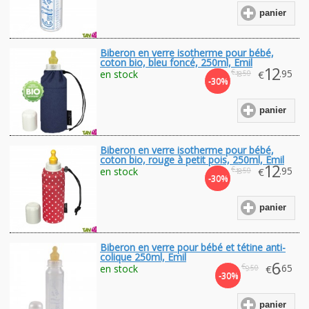
panier
Biberon en verre isotherme pour bébé,
coton bio, bleu foncé, 250ml, Emil
12
€
.95
en stock
€
.50
18
-30%
panier
Biberon en verre isotherme pour bébé,
coton bio, rouge à petit pois, 250ml, Emil
12
€
.95
en stock
€
.50
18
-30%
panier
Biberon en verre pour bébé et tétine anti-
colique 250ml, Emil
6
€
.65
en stock
€
.50
9
-30%
panier