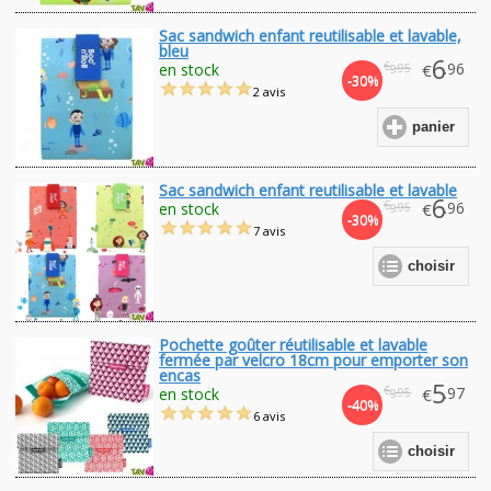
Sac sandwich enfant reutilisable et lavable,
bleu
6
€
.96
en stock
€
.95
9
-30%
2 avis
panier
Sac sandwich enfant reutilisable et lavable
6
€
.96
en stock
€
.95
9
-30%
7 avis
choisir
Pochette goûter réutilisable et lavable
fermée par velcro 18cm pour emporter son
encas
5
€
.97
en stock
€
.95
9
-40%
6 avis
choisir