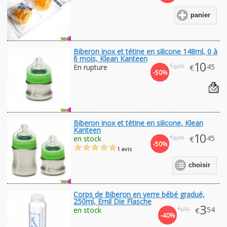
panier
Biberon inox et tétine en silicone 148ml, 0 à
6 mois, Klean Kanteen
10
€
.45
En rupture
€
.90
20
-50%
Biberon inox et tétine en silicone, Klean
Kanteen
10
€
.45
en stock
€
.90
20
-50%
1 avis
choisir
Corps de Biberon en verre bébé gradué,
250ml, Emil Die Flasche
3
€
.54
en stock
€
.90
5
-40%