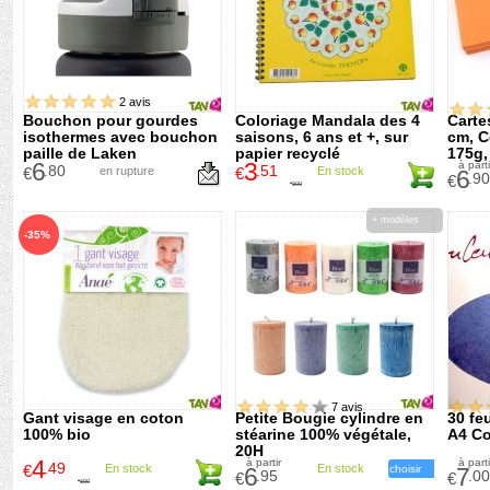
2 avis
Bouchon pour gourdes
Coloriage Mandala des 4
Carte
isothermes avec bouchon
saisons, 6 ans et +, sur
cm, C
paille de Laken
papier recyclé
175g,
6
3
à parti
.80
.51
€
en rupture
€
En stock
6
.90
€
6
.00
€
+ modèles
-35%
7 avis
Gant visage en coton
Petite Bougie cylindre en
30 fe
100% bio
stéarine 100% végétale,
A4 Co
20H
4
à partir
à parti
.49
€
En stock
En stock
6
choisir
7
.95
.00
€
€
6
.90
€