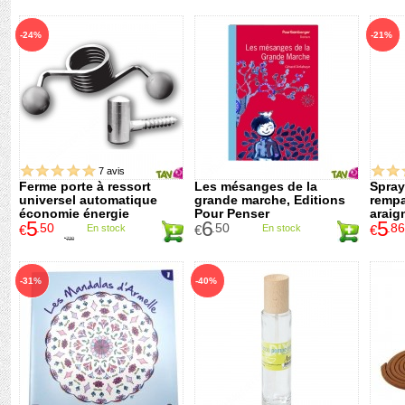
-24%
-21%
7 avis
Ferme porte à ressort
Les mésanges de la
Spray
universel automatique
grande marche, Editions
rempa
économie énergie
Pour Penser
araig
5
6
5
natur
.50
.50
.86
€
En stock
€
En stock
€
7
.20
€
-31%
-40%