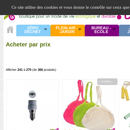
Panneau de gestion des cookies
Ce site utilise des cookies et vous donne le contrôle sur ceux que
ZÉRO
PLEIN AIR -
BUREAU -
DÉCHET
JARDIN
ECOLE
J
Acheter par prix
Afficher
241
à
270
(de
366
produits)
+ modèles