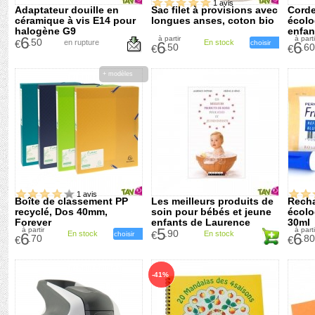
1 avis
Adaptateur douille en
Sac filet à provisions avec
Corde
céramique à vis E14 pour
longues anses, coton bio
écolo
halogène G9
enfan
6
à partir
à parti
.50
€
en rupture
En stock
6
choisir
6
.50
.60
€
€
+ modèles
1 avis
Boîte de classement PP
Les meilleurs produits de
Rech
recyclé, Dos 40mm,
soin pour bébés et jeune
écolo
Forever
enfants de Laurence
30ml
5
à partir
à parti
Wittner et Hélène le Héno
.90
En stock
€
En stock
6
choisir
6
.70
.80
€
€
-41%