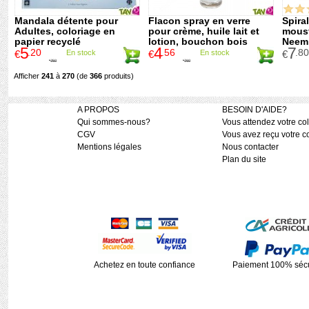
Mandala détente pour
Flacon spray en verre
Spiral
Adultes, coloriage en
pour crème, huile lait et
moust
papier recyclé
lotion, bouchon bois
Neem 
5
4
7
100ml
.20
.56
.80
€
En stock
€
En stock
€
7
.50
7
.60
€
€
Afficher
241
à
270
(de
366
produits)
A PROPOS
BESOIN D'AIDE?
Qui sommes-nous?
Vous attendez votre col
CGV
Vous avez reçu votre co
Mentions légales
Nous contacter
Plan du site
Achetez en toute confiance
Paiement 100% sécu