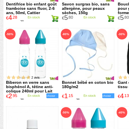
Dentifrice bio enfant goût
Savon surgras bio, sans
Bouch
framboise sans fluor, 2-6
allergène, pour peaux
pour 
ans, 50ml, Cattier
sèches, 150g
forme
4
5
5
.28
.80
.80
€
En stock
€
En stock
€
5
.70
€
-50%
-80%
-30%
2 avis
Biberon en verre sans
Bonnet bébé en coton bio
Gant
bisphénol A, tétine anti-
180g/m2
tissu
colique 240ml pour Lait
2
1
4
.95
.15
.13
€
En stock
€
En stock
€
choisir
choisir
5
.90
5
.90
€
€
-50%
-40%