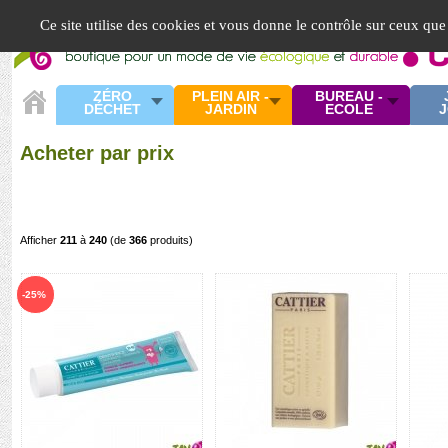
Panneau de gestion des cookies
Ce site utilise des cookies et vous donne le contrôle sur ceux que
ZÉRO
PLEIN AIR -
BUREAU -
DÉCHET
JARDIN
ECOLE
J
Acheter par prix
Afficher
211
à
240
(de
366
produits)
-25%