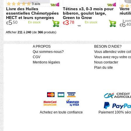
3 avis
Livre des Huiles
Tétines x3, 0-3 mois pour
Verre 
essentielles Chémotypées
biberon, goulot large,
réuti
HECT et leurs synergies
Green to Grow
5
3
à parti
.50
.78
€
En stock
€
En stock
6
.40
€
6
.30
€
Afficher
211
à
240
(de
366
produits)
A PROPOS
BESOIN D'AIDE?
Qui sommes-nous?
Vous attendez votre col
CGV
Vous avez reçu votre co
Mentions légales
Nous contacter
Plan du site
Achetez en toute confiance
Paiement 100% sécu