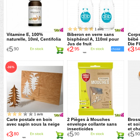
1 avis
Vitamine E, 100%
Biberon en verre sans
Corps
naturelle, 10ml, Centifolia
bisphénol A, 110ml pour
bébé 
Jus de fruit
Die F
5
2
3
.90
.95
.54
€
En stock
€
En stock
€
choisir
5
.90
€
-36%
1 avis
Carte postale en bois
2 Pièges à Mouches
Bross
avec sapin sous la neige
envelope collante sans
et so
insecticides
et ch
3
5
5
.80
.90
.90
€
En stock
€
En stock
€
5
.90
€