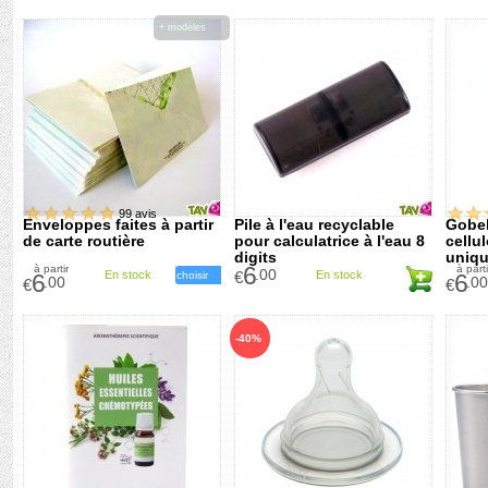
+ modèles
99 avis
Enveloppes faites à partir
Pile à l'eau recyclable
Gobel
de carte routière
pour calculatrice à l'eau 8
cellu
digits
uniqu
6
à partir
à parti
boiss
.00
En stock
€
En stock
6
choisir
6
.00
.00
€
€
chau
-40%