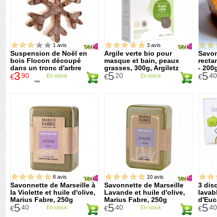
1 avis
3 avis
Suspension de Noël en
Argile verte bio pour
Savon
bois Flocon découpé
masque et bain, peaux
recta
dans un tronc d'arbre
grasses, 300g, Argiletz
- 200
3
5
5
.90
.20
.40
€
En stock
€
En stock
€
5
.20
€
8 avis
10 avis
Savonnette de Marseille à
Savonnette de Marseille
3 dis
la Violette et huile d'olive,
Lavande et huile d'olive,
lavab
Marius Fabre, 250g
Marius Fabre, 250g
d'Euc
5
5
5
.40
.40
.40
€
En stock
€
En stock
€