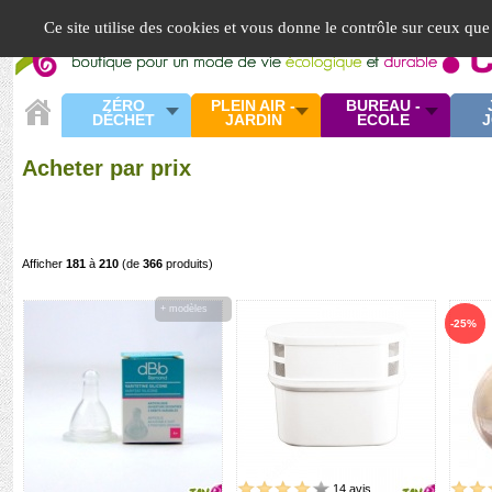
Panneau de gestion des cookies
Ce site utilise des cookies et vous donne le contrôle sur ceux que
ZÉRO
PLEIN AIR -
BUREAU -
DÉCHET
JARDIN
ECOLE
J
Acheter par prix
Afficher
181
à
210
(de
366
produits)
+ modèles
-25%
14 avis