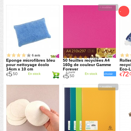
+ modèles
-
-1209%
6 avis
14 avis
Eponge microfibres bleu
50 feuilles recyclées A4
Rolle
pour nettoyage écolo
160g de couleur Gamme
recyc
14cm x 10 cm
Forever
Eco-
5
72
à partir
.50
.
€
En stock
En stock
€
5
choisir
.50
€
+ modèles