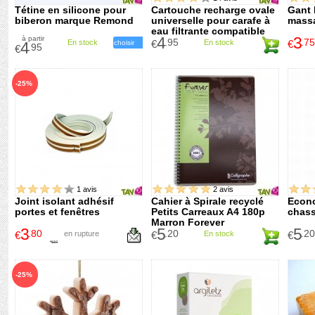
Tétine en silicone pour
Cartouche recharge ovale
Gant 
biberon marque Remond
universelle pour carafe à
mass
eau filtrante compatible
4
3
à partir
Brita Maxtra
.95
.75
En stock
€
En stock
€
4
choisir
.95
€
-25%
1 avis
2 avis
Joint isolant adhésif
Cahier à Spirale recyclé
Econo
portes et fenêtres
Petits Carreaux A4 180p
chass
Marron Forever
3
5
5
.80
.20
.20
€
en rupture
€
En stock
€
5
.10
€
-25%