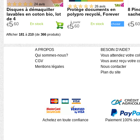
24 avis
26 avis
Disques à démaquiller
Protège documents en
8 Pin
lavables en coton bio, lot
polypro recyclé, Forever
sache
de 4
5
5
à partir
.60
.60
€
En stock
En stock
€
5
choisir
.60
€
Afficher
181
à
210
(de
366
produits)
A PROPOS
BESOIN D'AIDE?
Qui sommes-nous?
Vous attendez votre col
CGV
Vous avez reçu votre co
Mentions légales
Nous contacter
Plan du site
Achetez en toute confiance
Paiement 100% sécu